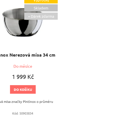
Skladem
+ Dárek zdarma
inox Nerezová mísa 34 cm
Do měsíce
1 999 Kč
DO KOŠÍKU
á mísa značky Pintinox o průměru
Kód:
50903834