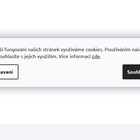
O
v
l
á
d
a
c
ší fungování našich stránek využíváme cookies. Používáním na
í
uhlasíte s jejich využitím.
Více informací
zde
.
p
r
v
avení
Souh
k
y
v
ý
p
i
s
u