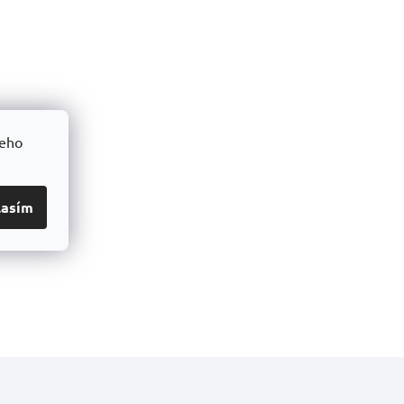
šeho
lasím