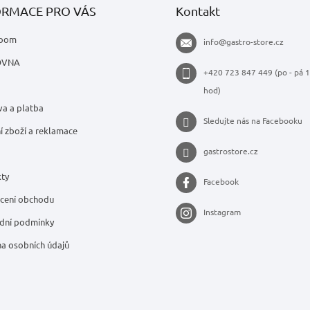
ORMACE PRO VÁS
Kontakt
oom
info
@
gastro-store.cz
OVNA
+420 723 847 449 (po - pá 1
hod)
a a platba
Sledujte nás na Facebooku
í zboží a reklamace
gastrostore.cz
ty
Facebook
cení obchodu
Instagram
dní podmínky
a osobních údajů