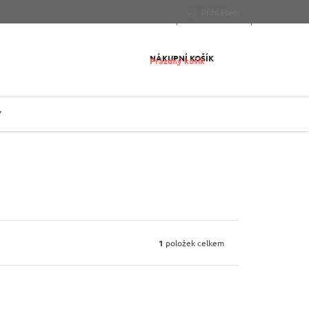
Přihlášení
NÁKUPNÍ KOŠÍK
Prázdný košík
Y
1
položek celkem