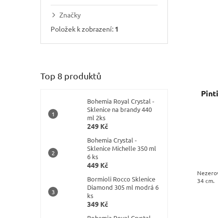
í
p
p
p
Značky
r
i
a
o
Položek k zobrazení:
1
s
n
d
p
e
u
r
l
k
o
t
d
Top 8 produktů
ů
u
Pint
k
Bohemia Royal Crystal -
t
Sklenice na brandy 440
ů
ml 2ks
249 Kč
Bohemia Crystal -
Sklenice Michelle 350 ml
6 ks
449 Kč
Nezerov
Bormioli Rocco Sklenice
34 cm.
Diamond 305 ml modrá 6
ks
349 Kč
Bohemia Royal Crystal -