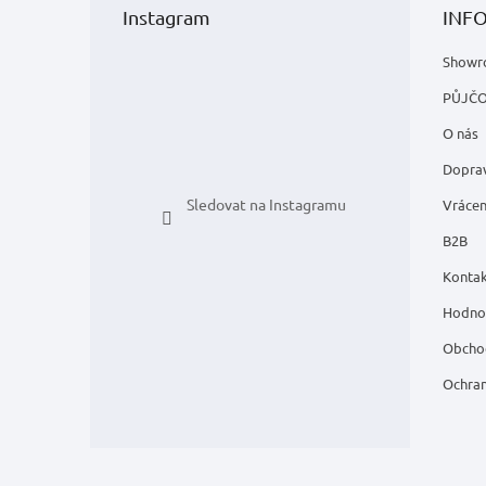
p
Instagram
INF
a
t
Showr
í
PŮJČ
O nás
Doprav
Sledovat na Instagramu
Vrácen
B2B
Kontak
Hodno
Obcho
Ochran