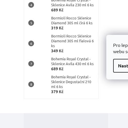
Sklenice Avila 230 ml 6 ks
689 Kč
Bormioli Rocco Sklenice
Diamond 305 ml čirá 6 ks
319 Kč
Bormioli Rocco Sklenice
Diamond 305 ml fialová 6
Pro lep
ks
349 Kč
webu so
Bohemia Royal Crystal -
Sklenice Avila 430 ml 6 ks
Nast
689 Kč
Bohemia Royal Crystal -
Sklenice Degustační 210
ml 6 ks
379 Kč
Z
á