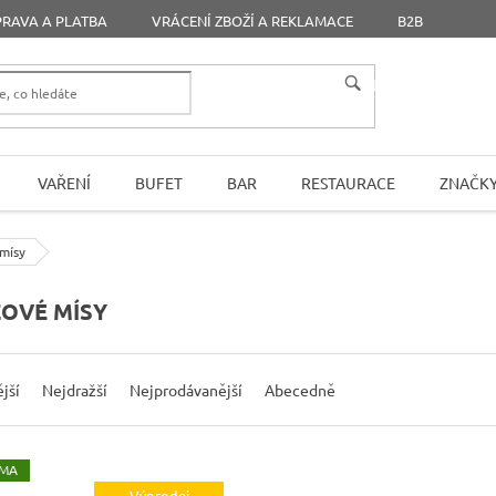
RAVA A PLATBA
VRÁCENÍ ZBOŽÍ A REKLAMACE
B2B
HLEDAT
VAŘENÍ
BUFET
BAR
RESTAURACE
ZNAČK
mísy
OVÉ MÍSY
jší
Nejdražší
Nejprodávanější
Abecedně
MA
Výprodej