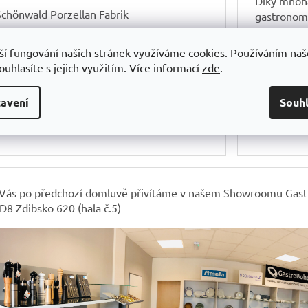
Díky mnoh
Schönwald Porzellan Fabrik
gastronomi
dodavatel
Churchill 1795
bezkonkure
ší fungování našich stránek využíváme cookies. Používáním na
Axum bohemia
uhlasíte s jejich využitím.
Více informací
zde
.
Našim cíle
Pintinox
výrobky v 
avení
Souh
možnou cen
Bohemia Royal Crystal
na prvním 
Bonna Premium Porcelain
 Vás po předchozí domluvě přivítáme v našem Showroomu Gastr
D8 Zdibsko 620 (hala č.5)