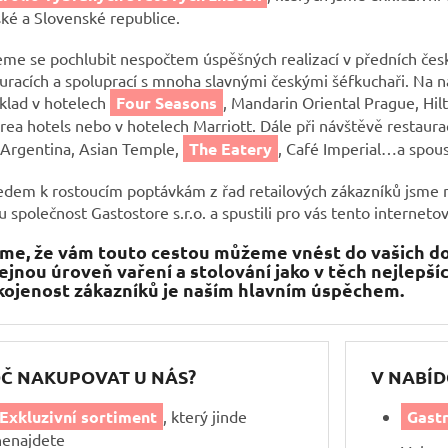
ké a Slovenské republice.
me se pochlubit nespočtem úspěšných realizací v předních česk
uracích a spoluprací s mnoha slavnými českými šéfkuchaři. Na 
klad v hotelech
Four Seasons
, Mandarin Oriental Prague, Hil
Orea hotels nebo v hotelech Marriott. Dále při návštěvě restaura
 Argentina, Asian Temple,
The Eatery
, Café Imperial…a spous
dem k rostoucím poptávkám z řad retailových zákazníků jsme naš
 společnost Gastostore s.r.o. a spustili pro vás tento interneto
íme, že vám touto cestou můžeme vnést do vašich 
tejnou úroveň vaření a stolování jako v těch nejlepší
ojenost zákazníků je naším hlavním úspěchem.
Č NAKUPOVAT U NÁS?
V NABÍD
Exkluzivní sortiment
, který jinde
Gast
nenajdete