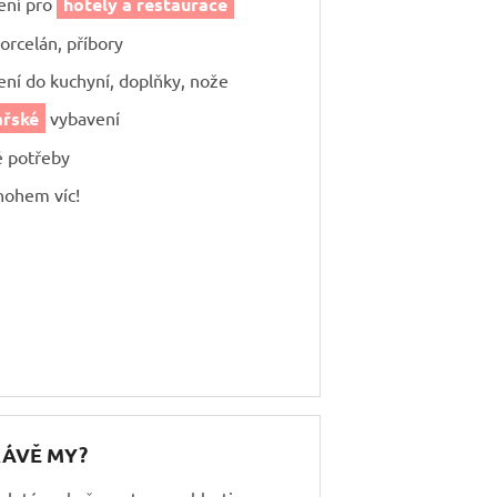
ení pro
hotely a restaurace
porcelán, příbory
ní do kuchyní, doplňky, nože
ářské
vybavení
é potřeby
mnohem víc!
RÁVĚ MY?