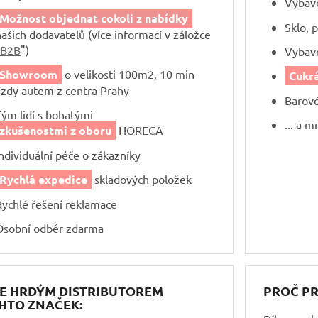
Vybav
Možnost objednat cokoli z nabídky
Sklo, 
našich dodavatelů (více informací v záložce
B2B
")
Vybave
Showroom
o velikosti 100m2, 10 min
Cukr
jízdy autem z centra Prahy
Barov
Tým lidí s bohatými
... a 
zkušenostmi z oboru
HORECA
Individuální péče o zákazníky
Rychlá expedice
skladových položek
Rychlé řešení reklamace
Osobní odběr zdarma
E HRDÝM DISTRIBUTOREM
PROČ P
HTO ZNAČEK: