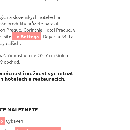
ých a slovenských hotelech a
naše produkty můžete narazit
ton Prague, Corinthia Hotel Prague, v
cí sítě
La Bottega
, Dejvická 34, La
ty dalších.
i činnost v roce 2017 rozšířili o
vý obchod.
domácností možnost vychutnat
ch hotelech a restauracích.
CE NALEZNETE
ro
vybavení