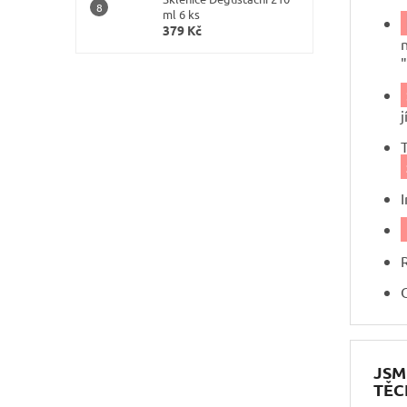
ml 6 ks
379 Kč
"
JSM
TĚC