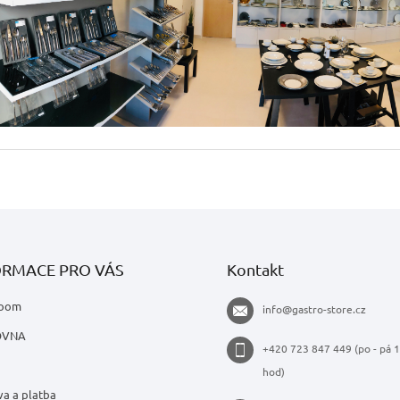
ORMACE PRO VÁS
Kontakt
oom
info
@
gastro-store.cz
OVNA
+420 723 847 449 (po - pá 1
hod)
a a platba