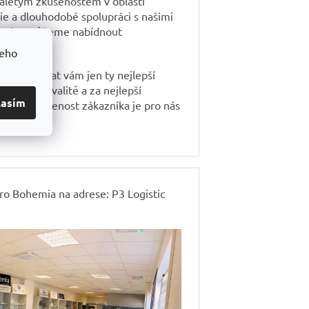
aletým zkušenostem v oblasti
e a dlouhodobé spolupráci s našimi
i Vám můžeme nabídnout
nční ceny.
šeho
m je dodávat vám jen ty nejlepší
prémiové kvalitě a za nejlepší
lasím
u. Spokojenost zákazníka je pro nás
místě.
o Bohemia na adrese: P3 Logistic