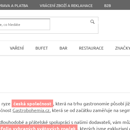
RAVA A PLATBA
VRÁCENÍ ZBOŽÍ A REKLAMACE
B2B
HLEDAT
VAŘENÍ
BUFET
BAR
RESTAURACE
ZNAČK
 ryze
česká společnost
, která na trhu gastronomie působí ji
ečnost
Gastrobohemia.cz
, která se od začátku zaměřuje na se
 dlouhodobé a přátelské spolupráci s našimi dodavateli, vám 
tfolio vybraných světových značek
, kterých jsme exkluzivní