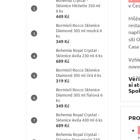
Bohemia Crystal -
í
v Čes
Sklenice Michelle 350 ml
p
6 ks
a
449 Kč
Může
n
resta
Bormioli Rocco Sklenice
e
Diamond 305 ml modrá 6
napří
l
ks
síti 
349 Kč
Casa
Bohemia Royal Crystal -
Sklenice Avila 230 ml 6 ks
Vzhle
689 Kč
novou
Bormioli Rocco Sklenice
Diamond 305 ml čirá 6 ks
Věř
319 Kč
si s
Bormioli Rocco Sklenice
Spok
Diamond 305 ml fialová 6
ks
349 Kč
Bohemia Royal Crystal -
PRO
Sklenice Avila 430 ml 6 ks
689 Kč
Bohemia Royal Crystal -
Sklenice Degustační 210