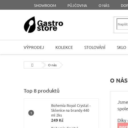
Přejít
SHOWROOM
PŮJČOVNA
O NÁS
DOP
na
obsah
VÝPRODEJ
KOLEKCE
STOLOVÁNÍ
SKLO
Domů
O nás
P
O NÁS
o
Top 8 produktů
s
t
Jsme
r
Bohemia Royal Crystal -
spol
a
Sklenice na brandy 440
ml 2ks
n
Díky
249 Kč
n
por