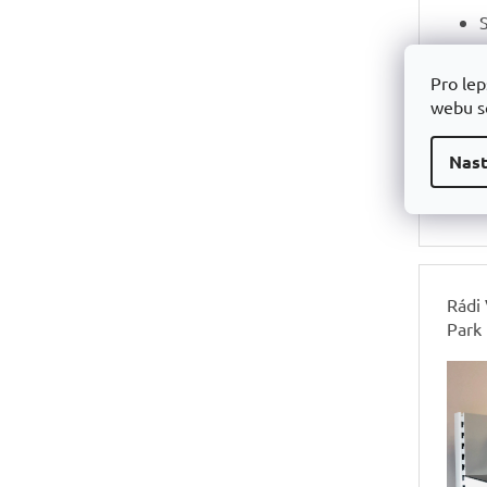
Pro lep
webu so
Nast
Rádi
Park 