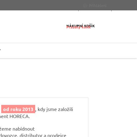
Přihlášení
NÁKUPNÍ KOŠÍK
Prázdný košík
Y
ž
od roku 2013
, kdy jsme založili
gment HORECA.
můžeme nabídnout
 dovozce, distributor a prodejce