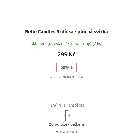
Belle Candles Srdíčka - plochá svíčka
Skladem (odeslání 1- 3 prac. dny)
(2 ks)
299 Kč
DETAIL
Kód:
SRDICKAZELENA
NAČÍST 8 DALŠÍCH
S
1
2
t
O
r
20
položek celkem
v
á
l
NAHORU
n