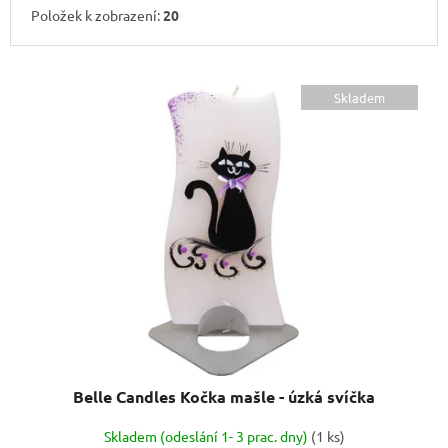
Položek k zobrazení:
20
V
ý
Skladem
p
i
s
p
r
o
d
u
k
t
ů
Belle Candles Kočka mašle - úzká svíčka
Skladem (odeslání 1- 3 prac. dny)
(1 ks)