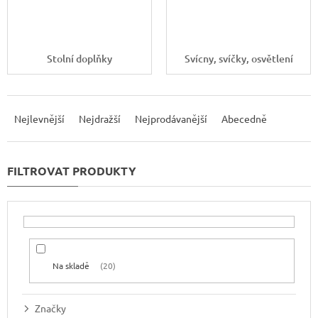
Stolní doplňky
Svícny, svíčky, osvětlení
Ř
a
Nejlevnější
Nejdražší
Nejprodávanější
Abecedně
z
e
n
í
p
r
o
d
u
Na skladě
20
k
t
ů
Značky