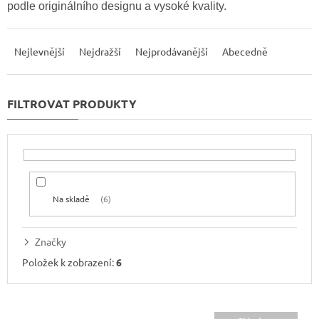
podle originálního designu a vysoké kvality.
Ř
a
Nejlevnější
Nejdražší
Nejprodávanější
Abecedně
z
e
n
í
p
r
o
d
u
Na skladě
6
k
t
ů
Značky
Položek k zobrazení:
6
V