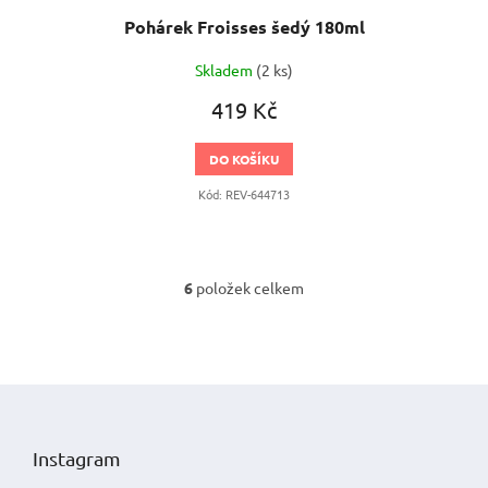
Pohárek Froisses šedý 180ml
Skladem
(2 ks)
419 Kč
DO KOŠÍKU
Kód:
REV-644713
6
položek celkem
O
v
l
á
d
Z
a
á
c
p
í
Instagram
p
a
r