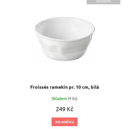
ý
Skladem
p
i
s
p
r
o
d
u
k
t
ů
Froissés ramekin pr. 10 cm, bílá
Skladem
(4 ks)
249 Kč
DO KOŠÍKU