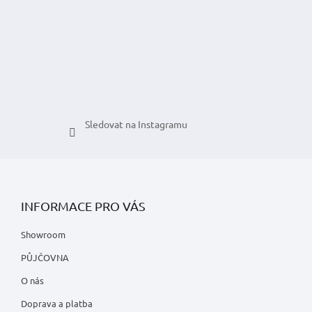
t
v
í
k
y
v
ý
p
i
s
u
Sledovat na Instagramu
INFORMACE PRO VÁS
Showroom
PŮJČOVNA
O nás
Doprava a platba