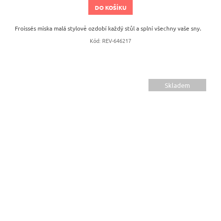
DO KOŠÍKU
Froissés miska malá stylově ozdobí každý stůl a splní všechny vaše sny.
Kód:
REV-646217
Skladem