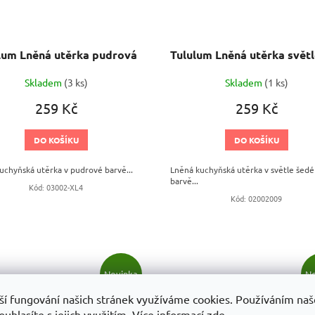
lum Lněná utěrka pudrová
Skladem
(3 ks)
Skladem
(1 ks)
259 Kč
259 Kč
DO KOŠÍKU
DO KOŠÍKU
uchyňská utěrka v pudrové barvě...
Lněná kuchyňská utěrka v světle šedé
barvě...
Kód:
03002-XL4
Kód:
02002009
Novinka
No
ší fungování našich stránek využíváme cookies. Používáním na
Skladem
Sklade
uhlasíte s jejich využitím.
Více informací
zde
.