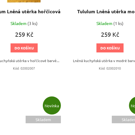
um Lněná utěrka hořčicová
Tululum Lněná utěrka m
Skladem
(3 ks)
Skladem
(1 ks)
259 Kč
259 Kč
DO KOŠÍKU
DO KOŠÍKU
uchyňská utěrka v hořčicové barvě...
Lněná kuchyňská utěrka v modré barvě
Kód:
02002007
Kód:
02002010
Novinka
No
Skladem
Sklade