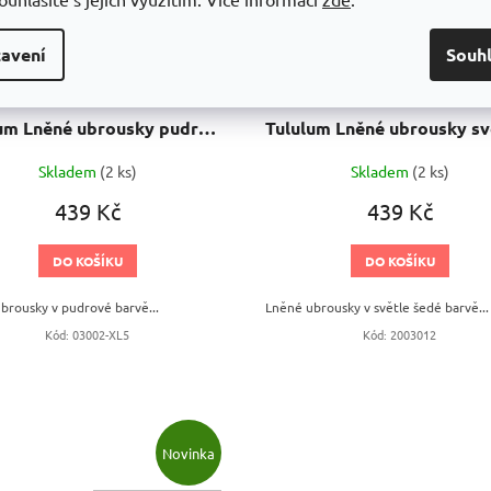
avení
Souh
Tululum Lněné ubrousky pudrová 2 ks
Skladem
(2 ks)
Skladem
(2 ks)
439 Kč
439 Kč
DO KOŠÍKU
DO KOŠÍKU
brousky v pudrové barvě...
Lněné ubrousky v světle šedé barvě...
Kód:
03002-XL5
Kód:
2003012
Novinka