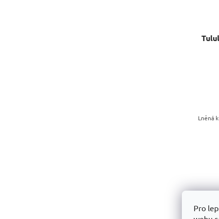
Tulu
Lněná k
Pro lep
webu so