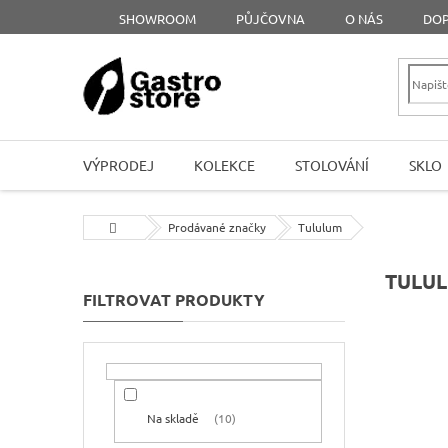
Přejít
SHOWROOM
PŮJČOVNA
O NÁS
DOP
na
obsah
VÝPRODEJ
KOLEKCE
STOLOVÁNÍ
SKLO
Domů
Prodávané značky
Tululum
P
TULU
o
s
t
r
a
n
Na skladě
10
n