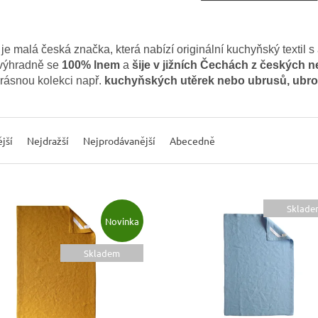
je malá česká značka, která nabízí originální kuchyňský textil s 
 výhradně se
100% lnem
a
šije v jižních Čechách z českých 
rásnou kolekci např.
kuchyňských utěrek nebo ubrusů, ubro
jší
Nejdražší
Nejprodávanější
Abecedně
Sklade
Novinka
Skladem