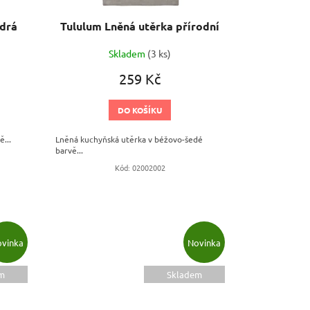
odrá
Tululum Lněná utěrka přírodní
Skladem
(3 ks)
259 Kč
DO KOŠÍKU
...
Lněná kuchyňská utěrka v béžovo-šedé
barvě...
Kód:
02002002
vinka
Novinka
m
Skladem