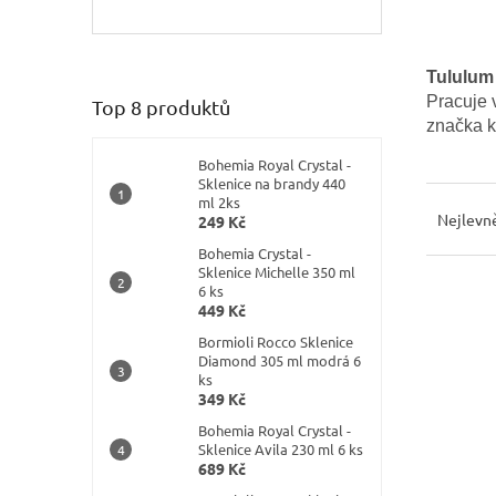
í
p
a
n
Tululum
e
Pracuje
Top 8 produktů
l
značka k
Bohemia Royal Crystal -
Sklenice na brandy 440
Ř
ml 2ks
a
Nejlevně
249 Kč
z
Bohemia Crystal -
e
Sklenice Michelle 350 ml
n
6 ks
V
449 Kč
í
ý
p
Bormioli Rocco Sklenice
p
Diamond 305 ml modrá 6
r
i
ks
o
s
349 Kč
d
p
Bohemia Royal Crystal -
u
r
Sklenice Avila 230 ml 6 ks
k
o
689 Kč
t
d