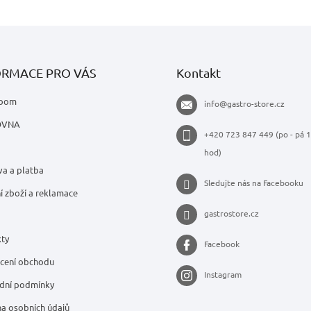
l
á
d
a
c
í
ORMACE PRO VÁS
Kontakt
p
r
oom
info
@
gastro-store.cz
v
k
OVNA
y
+420 723 847 449 (po - pá 1
v
hod)
ý
a a platba
p
Sledujte nás na Facebooku
i
í zboží a reklamace
s
u
gastrostore.cz
ty
Facebook
cení obchodu
Instagram
dní podmínky
a osobních údajů