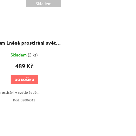
Skladem
Tululum Lněná prostírání světle šedá 2 ks
Skladem
(2 ks)
489 Kč
DO KOŠÍKU
ostírání v světle šedé...
Kód:
02004012
O
v