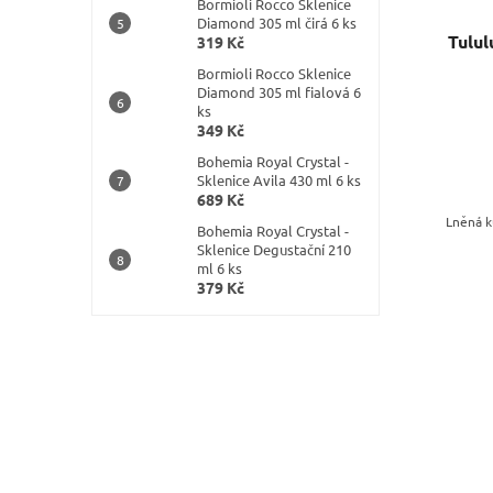
Bormioli Rocco Sklenice
ů
u
Diamond 305 ml čirá 6 ks
Tulul
319 Kč
k
t
Bormioli Rocco Sklenice
ů
Diamond 305 ml fialová 6
ks
349 Kč
Bohemia Royal Crystal -
Sklenice Avila 430 ml 6 ks
689 Kč
Lněná k
Bohemia Royal Crystal -
Sklenice Degustační 210
ml 6 ks
379 Kč