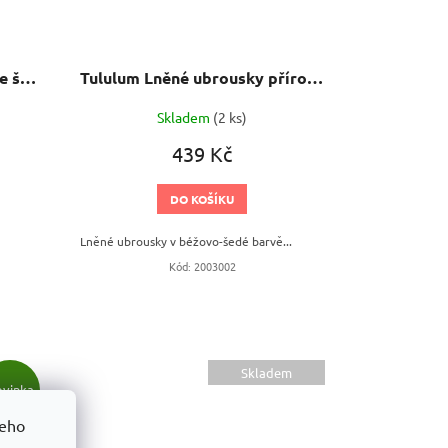
Tululum Lněná utěrka světle šedá
Tululum Lněné ubrousky přírodní 2 ks
Skladem
(2 ks)
439 Kč
DO KOŠÍKU
Lněné ubrousky v béžovo-šedé barvě...
Kód:
2003002
Skladem
vinka
šeho
m