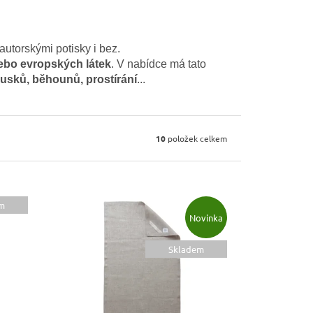
autorskými potisky i bez.
nebo evropských látek
. V nabídce má tato
usků, běhounů, prostírání
...
10
položek celkem
m
Novinka
Skladem