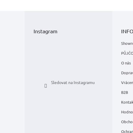
Z
á
p
Instagram
INF
a
t
Showr
í
PŮJČ
O nás
Doprav
Sledovat na Instagramu
Vrácen
B2B
Kontak
Hodno
Obcho
Ochran