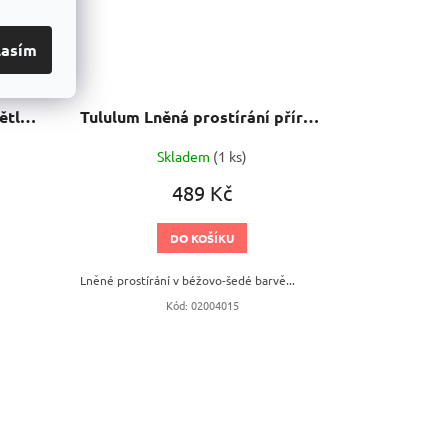
lasím
Tululum Lněné ubrousky světle šedá 2 ks
Tululum Lněná prostírání přírodní 2 ks
Skladem
(1 ks)
489 Kč
DO KOŠÍKU
Lněné prostírání v béžovo-šedé barvě...
Kód:
02004015