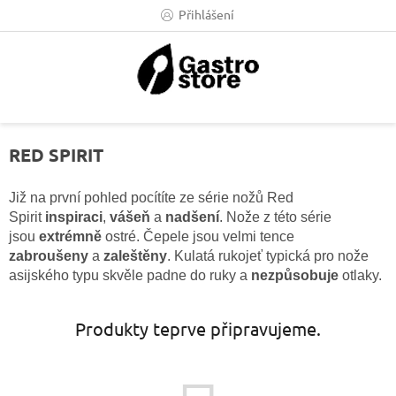
Přejít
Přihlášení
na
obsah
RED SPIRIT
Již na první pohled pocítíte ze série nožů Red
Spirit
inspiraci
,
vášeň
a
nadšení
. Nože z této série
jsou
extrémně
ostré. Čepele jsou velmi tence
zabroušeny
a
zaleštěny
. Kulatá rukojeť typická pro nože
asijského typu skvěle padne do ruky a
nezpůsobuje
otlaky.
Produkty teprve připravujeme.