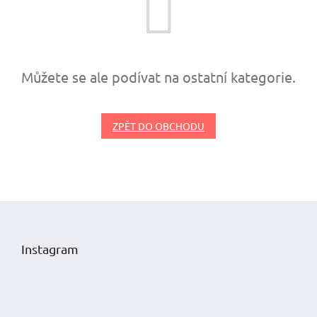
Můžete se ale podívat na ostatní kategorie.
ZPĚT DO OBCHODU
Z
á
p
Instagram
a
t
í