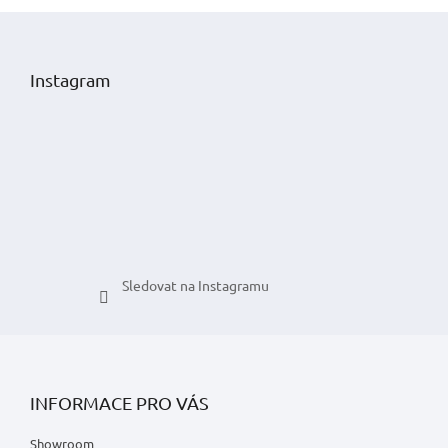
Z
á
p
Instagram
a
t
í
Sledovat na Instagramu
INFORMACE PRO VÁS
Showroom