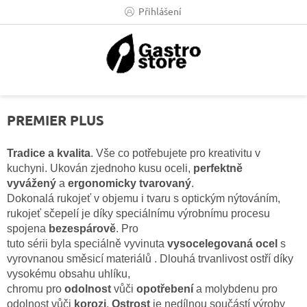
Přejít
Přihlášení
na
obsah
PREMIER PLUS
Tradice a kvalita
. Vše co potřebujete pro kreativitu v
kuchyni. Ukován zjednoho kusu oceli,
perfektně
vyvážený
a
ergonomicky tvarovaný
.
Dokonalá rukojeť v objemu i tvaru s optickým nýtováním,
rukojeť sčepelí je díky speciálnímu výrobnímu procesu
spojena
bezespárově
. Pro
tuto sérii byla speciálně vyvinuta
vysocelegovaná
ocel
s
vyrovnanou směsicí materiálů . Dlouhá trvanlivost ostří díky
vysokému obsahu uhlíku,
chromu pro
odolnost
vůči
opotřebení
a molybdenu pro
odolnost vůči
korozi
.
Ostrost
je nedílnou součástí výroby