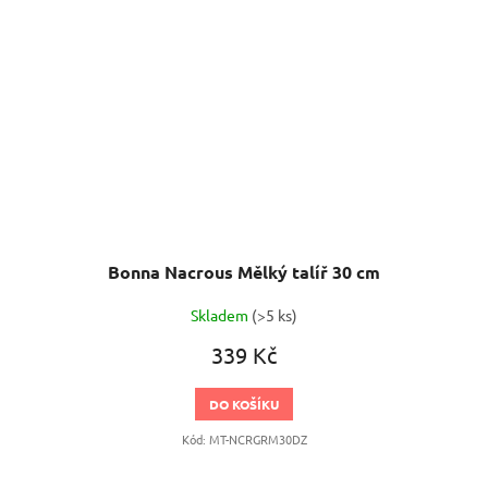
Bonna Nacrous Mělký talíř 30 cm
Skladem
(>5 ks)
339 Kč
DO KOŠÍKU
Kód:
MT-NCRGRM30DZ