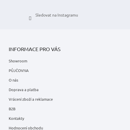
i
s
u
Sledovat na Instagramu
INFORMACE PRO VÁS
Showroom
PŮJČOVNA
O nás
Doprava a platba
Vrácení zboží a reklamace
B2B
Kontakty
Hodnocení obchodu