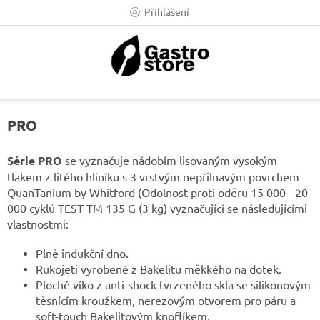
Přejít
Přihlášení
na
obsah
PRO
Série PRO
se vyznačuje nádobím lisovaným vysokým
tlakem z litého hliníku s 3 vrstvým nepřilnavým povrchem
QuanTanium by Whitford (Odolnost proti oděru 15 000 - 20
000 cyklů TEST TM 135 G (3 kg) vyznačující se následujícími
vlastnostmi:
Plně indukční dno.
Rukojeti vyrobené z Bakelitu měkkého na dotek.
Ploché víko z anti-shock tvrzeného skla se silikonovým
těsnícím kroužkem, nerezovým otvorem pro páru a
soft-touch Bakelitovým knoflíkem.