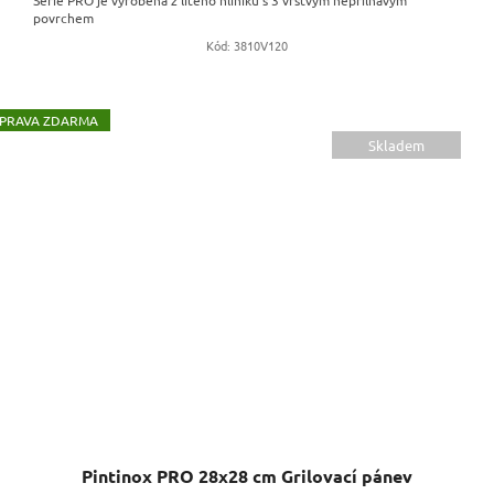
Série PRO je vyrobena z litého hliníku s 3 vrstvým nepřilnavým
povrchem
Kód:
3810V120
ZDARMA
Skladem
Pintinox PRO 28x28 cm Grilovací pánev