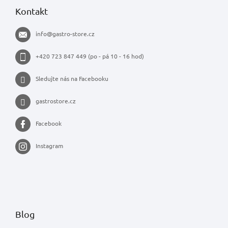
Kontakt
info
@
gastro-store.cz
+420 723 847 449 (po - pá 10 - 16 hod)
Sledujte nás na Facebooku
gastrostore.cz
Facebook
Instagram
Blog