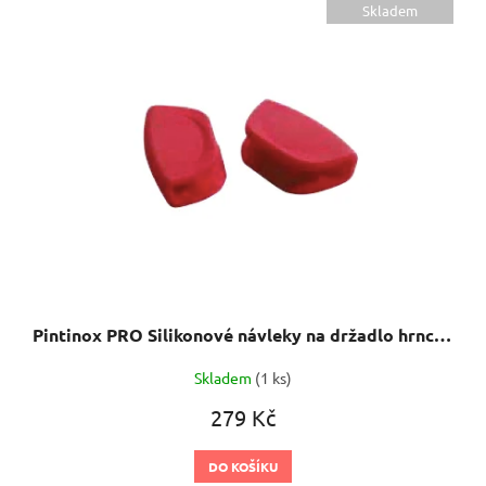
ý
Skladem
p
i
s
p
r
o
d
u
k
t
ů
Pintinox PRO Silikonové návleky na držadlo hrnce 2 ks
Skladem
(1 ks)
279 Kč
DO KOŠÍKU