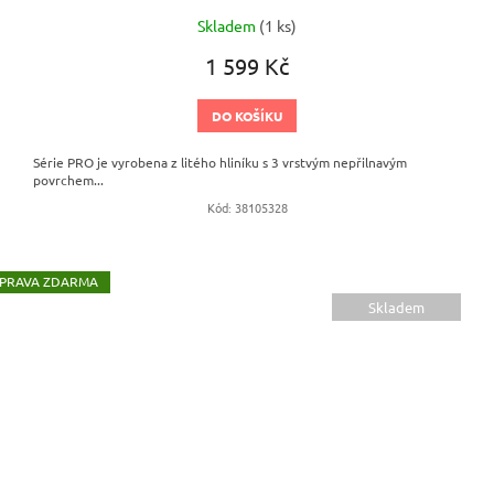
Skladem
(1 ks)
1 599 Kč
DO KOŠÍKU
Série PRO je vyrobena z litého hliníku s 3 vrstvým nepřilnavým
povrchem...
Kód:
38105328
ZDARMA
Skladem