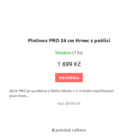
Pintinox PRO 24 cm Hrnec s poklicí
Skladem
(1 ks)
1 699 Kč
DO KOŠÍKU
Série PRO je vyrobena z litého hliníku s 3 vrstvým nepřilnavým
povrchem...
Kód:
3810V124
6
položek celkem
O