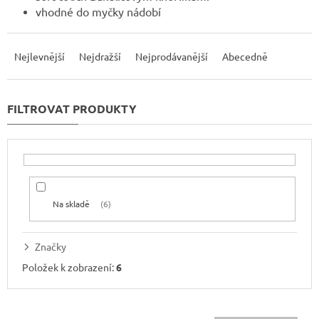
vhodné do myčky nádobí
Ř
a
Nejlevnější
Nejdražší
Nejprodávanější
Abecedně
z
e
n
í
p
r
o
d
u
Na skladě
6
k
t
ů
Značky
Položek k zobrazení:
6
V