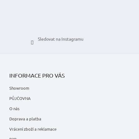
p
i
s
u
Sledovat na Instagramu
INFORMACE PRO VÁS
Showroom
PŮJČOVNA
O nás
Doprava a platba
Vrácení zboží a reklamace