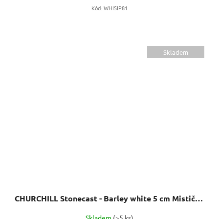
Kód:
WHISIP81
Skladem
CHURCHILL Stonecast - Barley white 5 cm Mistička na omáčku
Skladem
(>5 ks)