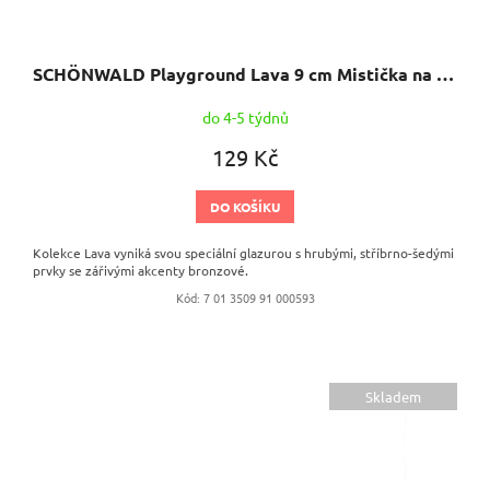
ů
SCHÖNWALD Playground Lava 9 cm Mistička na omáčku
do 4-5 týdnů
129 Kč
DO KOŠÍKU
Kolekce Lava vyniká svou speciální glazurou s hrubými, stříbrno-šedými
prvky se zářivými akcenty bronzové.
Kód:
7 01 3509 91 000593
Skladem