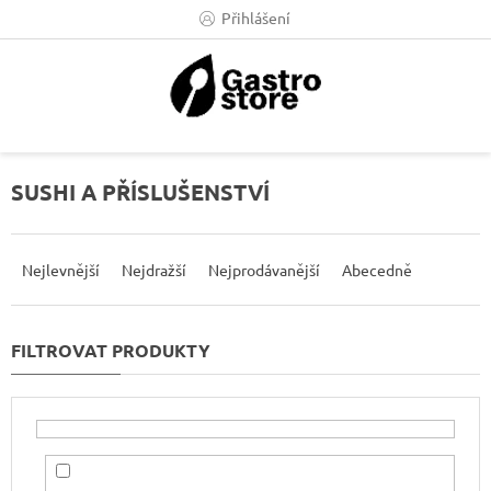
Přejít
Přihlášení
na
obsah
SUSHI A PŘÍSLUŠENSTVÍ
Ř
a
Nejlevnější
Nejdražší
Nejprodávanější
Abecedně
z
e
n
í
p
r
o
d
u