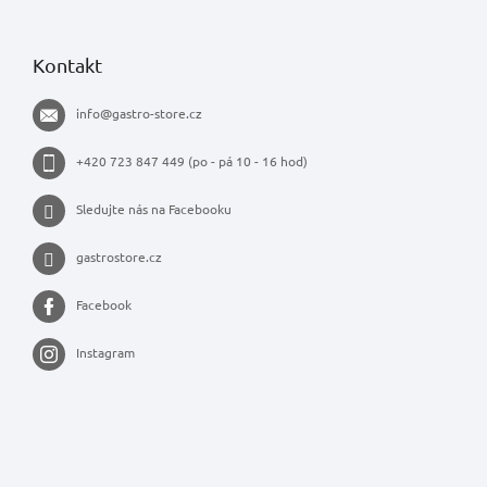
Kontakt
info
@
gastro-store.cz
+420 723 847 449 (po - pá 10 - 16 hod)
Sledujte nás na Facebooku
gastrostore.cz
Facebook
Instagram