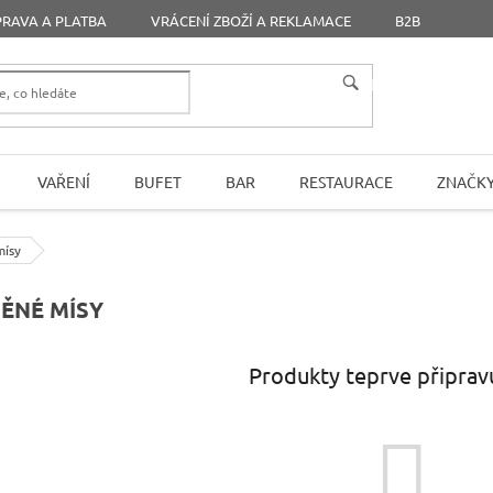
RAVA A PLATBA
VRÁCENÍ ZBOŽÍ A REKLAMACE
B2B
HLEDAT
VAŘENÍ
BUFET
BAR
RESTAURACE
ZNAČK
mísy
ĚNÉ MÍSY
Produkty teprve připrav