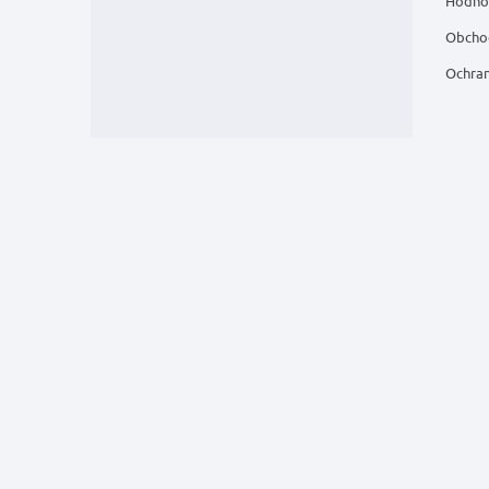
Hodno
Obcho
Ochran