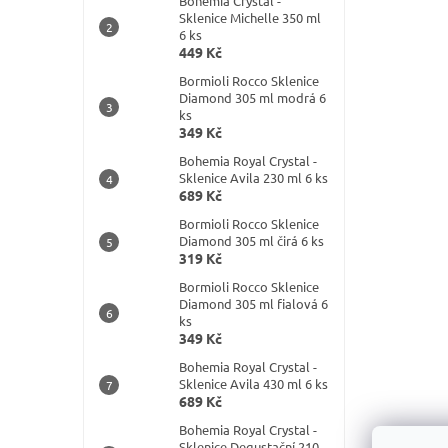
Bohemia Crystal -
í
Sklenice Michelle 350 ml
p
6 ks
a
449 Kč
n
Bormioli Rocco Sklenice
e
Diamond 305 ml modrá 6
l
ks
349 Kč
Bohemia Royal Crystal -
Sklenice Avila 230 ml 6 ks
689 Kč
Bormioli Rocco Sklenice
Diamond 305 ml čirá 6 ks
319 Kč
Bormioli Rocco Sklenice
Diamond 305 ml fialová 6
ks
349 Kč
Bohemia Royal Crystal -
Sklenice Avila 430 ml 6 ks
689 Kč
Bohemia Royal Crystal -
Sklenice Degustační 210