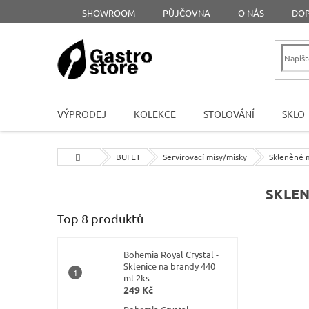
Přejít
SHOWROOM
PŮJČOVNA
O NÁS
DOP
na
obsah
VÝPRODEJ
KOLEKCE
STOLOVÁNÍ
SKLO
Domů
BUFET
Servírovací mísy/misky
Skleněné 
P
SKLEN
o
Top 8 produktů
s
t
r
Bohemia Royal Crystal -
a
Sklenice na brandy 440
ml 2ks
n
249 Kč
n