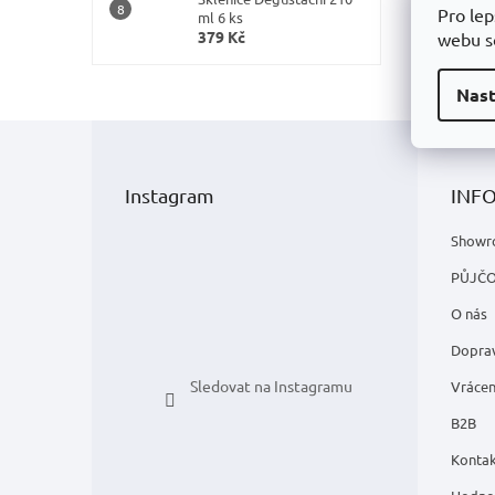
Pro lep
ml 6 ks
379 Kč
webu so
Nast
Z
á
p
Instagram
INF
a
t
Showr
í
PŮJČ
O nás
Doprav
Sledovat na Instagramu
Vrácen
B2B
Kontak