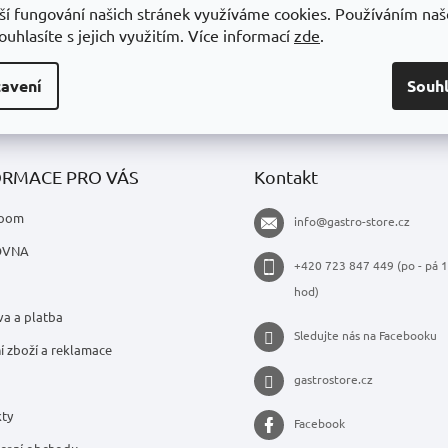
ší fungování našich stránek využíváme cookies. Používáním na
uhlasíte s jejich využitím.
Více informací
zde
.
avení
Souh
ORMACE PRO VÁS
Kontakt
oom
info
@
gastro-store.cz
OVNA
+420 723 847 449 (po - pá 1
hod)
a a platba
Sledujte nás na Facebooku
í zboží a reklamace
gastrostore.cz
ty
Facebook