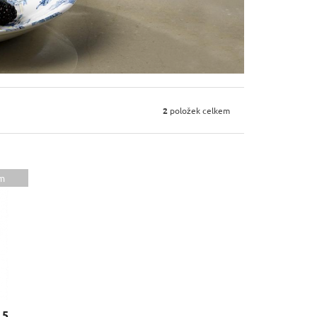
2
položek celkem
m
CHURCHILL Rose Chintz 30,5 cm talíř mělký