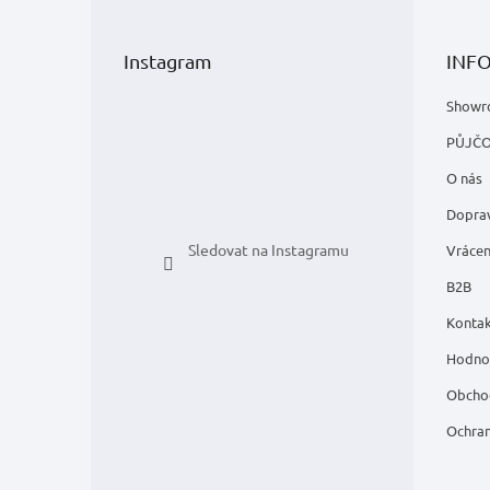
á
p
Instagram
INF
a
t
Showr
í
PŮJČ
O nás
Doprav
Sledovat na Instagramu
Vrácen
B2B
Kontak
Hodno
Obcho
Ochran