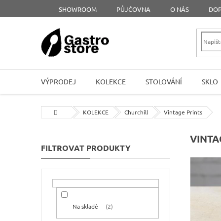
Přejít
SHOWROOM
PŮJČOVNA
O NÁS
DOP
na
obsah
VÝPRODEJ
KOLEKCE
STOLOVÁNÍ
SKLO
Domů
KOLEKCE
Churchill
Vintage Prints
P
VINTA
o
s
t
r
a
n
Na skladě
2
n