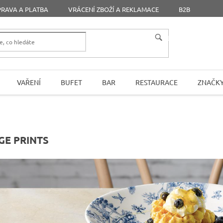
RAVA A PLATBA
VRÁCENÍ ZBOŽÍ A REKLAMACE
B2B
HLEDAT
VAŘENÍ
BUFET
BAR
RESTAURACE
ZNAČK
GE PRINTS