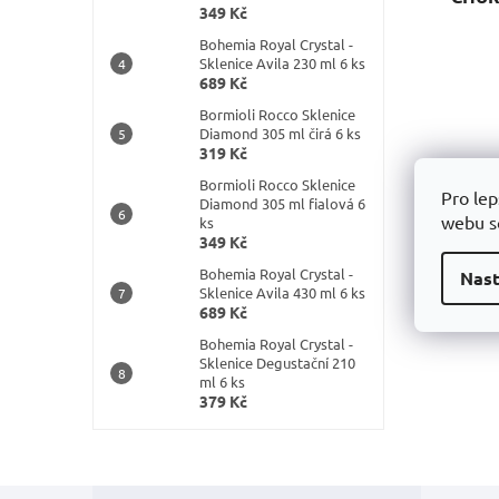
k
349 Kč
t
Bohemia Royal Crystal -
ů
Sklenice Avila 230 ml 6 ks
689 Kč
Bormioli Rocco Sklenice
Diamond 305 ml čirá 6 ks
319 Kč
Trendy 
Bormioli Rocco Sklenice
Pro lep
Diamond 305 ml fialová 6
webu so
ks
349 Kč
Bohemia Royal Crystal -
Nast
Sklenice Avila 430 ml 6 ks
689 Kč
Bohemia Royal Crystal -
Sklenice Degustační 210
ml 6 ks
379 Kč
Z