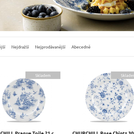
jší
Nejdražší
Nejprodávanější
Abecedně
Skladem
Sklade
CHURCHILL Prague Toile 21 cm talíř mělký