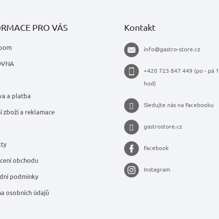
v
k
y
ORMACE PRO VÁS
Kontakt
v
ý
oom
info
@
gastro-store.cz
p
i
OVNA
s
+420 723 847 449 (po - pá 1
u
hod)
a a platba
Sledujte nás na Facebooku
í zboží a reklamace
gastrostore.cz
ty
Facebook
cení obchodu
Instagram
dní podmínky
a osobních údajů