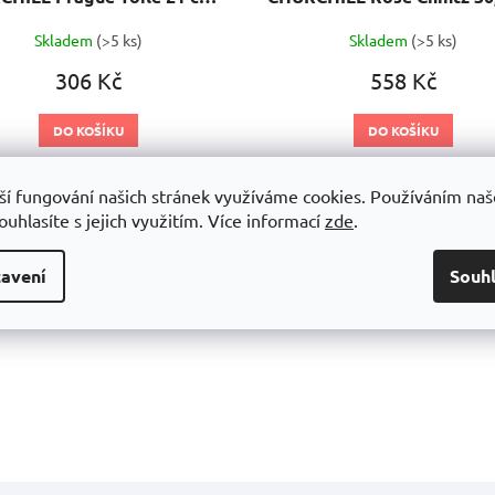
Skladem
(>5 ks)
Skladem
(>5 ks)
306 Kč
558 Kč
DO KOŠÍKU
DO KOŠÍKU
vintage styl.
Trendy vintage styl.
ší fungování našich stránek využíváme cookies. Používáním na
Kód:
TOPVP81
Kód:
RCPVP111
uhlasíte s jejich využitím.
Více informací
zde
.
avení
Souh
O
v
l
á
d
a
c
í
p
r