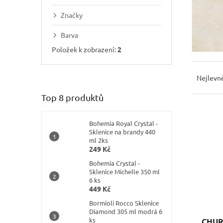
í
p
Značky
a
Barva
n
e
Položek k zobrazení:
2
l
Ř
a
Nejlevně
z
Top 8 produktů
e
n
V
í
ý
Bohemia Royal Crystal -
p
Sklenice na brandy 440
p
ml 2ks
r
i
249 Kč
o
s
Bohemia Crystal -
d
p
Sklenice Michelle 350 ml
u
r
6 ks
k
449 Kč
o
t
d
Bormioli Rocco Sklenice
ů
u
Diamond 305 ml modrá 6
ks