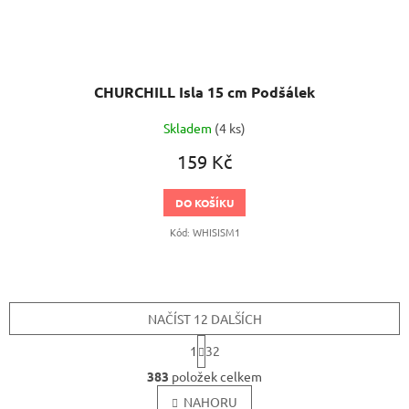
CHURCHILL Isla 15 cm Podšálek
Skladem
(4 ks)
159 Kč
DO KOŠÍKU
Kód:
WHISISM1
NAČÍST 12 DALŠÍCH
S
1
32
t
O
r
383
položek celkem
v
á
l
NAHORU
n