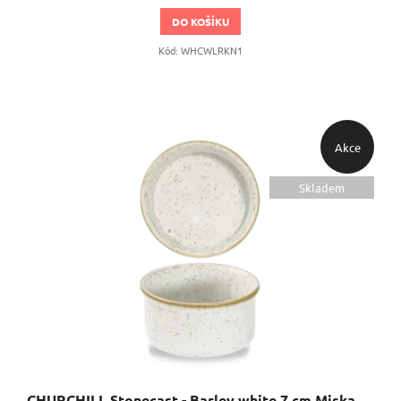
DO KOŠÍKU
Kód:
WHCWLRKN1
Akce
Skladem
CHURCHILL Stonecast - Barley white 7 cm Miska ramekin