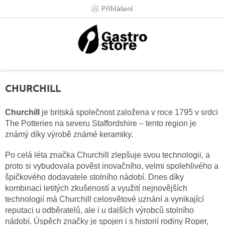
Přejít
Přihlášení
na
obsah
CHURCHILL
Churchill
je britská společnost založena v roce 1795 v srdci
The Potteries na severu Staffordshire – tento region je
známý díky výrobě známé keramiky.
Po celá léta značka Churchill zlepšuje svou technologii, a
proto si vybudovala pověst inovačního, velmi spolehlivého a
špičkového dodavatele stolního nádobí. Dnes díky
kombinaci letitých zkušeností a využití nejnovějších
technologií má Churchill celosvětové uznání a vynikající
reputaci u odběratelů, ale i u dalších výrobců stolního
nádobí. Úspěch značky je spojen i s historií rodiny Roper,