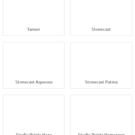
Tanner
Stonecast
Stonecast Aqueous
Stonecast Patina
Studio Prints Haze
Studio Prints Homespun