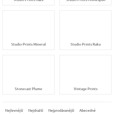
Studio Prints Mineral
Studio Prints Raku
Stonecast Plume
Vintage Prints
Ř
a
Nejlevnější
Nejdražší
Nejprodávanější
Abecedně