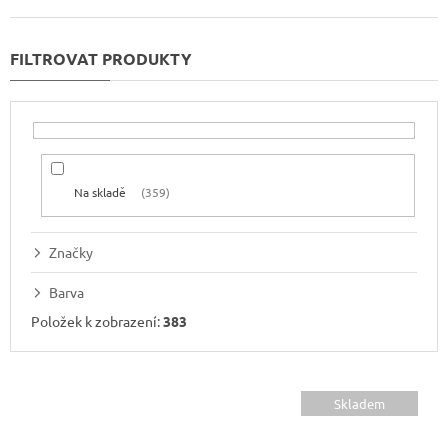
z
e
n
í
p
r
o
d
u
Na skladě
359
k
t
ů
Značky
Barva
Položek k zobrazení:
383
V
ý
Skladem
p
i