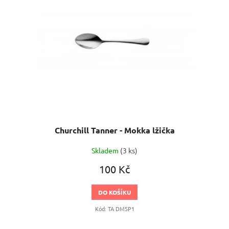
s
p
r
o
d
u
k
t
ů
Churchill Tanner - Mokka lžička
Skladem
(3 ks)
100 Kč
DO KOŠÍKU
Kód:
TA DMSP1