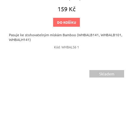
159 Kč
DO KOŠÍKU
Pasuje ke stohovatelným miskám Bamboo (WHBALB141, WHBALB101,
WHBALH141)
Kód:
WHBALS6 1
Skladem