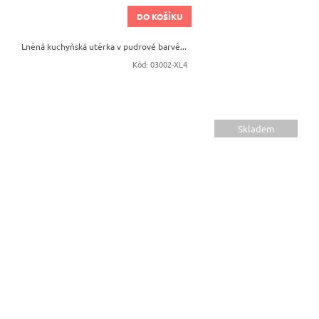
DO KOŠÍKU
Lněná kuchyňská utěrka v pudrové barvě...
Kód:
03002-XL4
Skladem