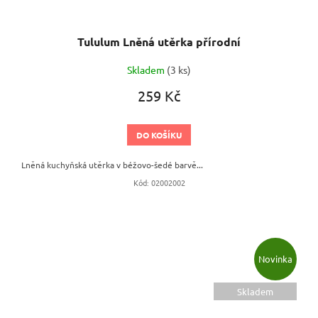
Tululum Lněná utěrka přírodní
Skladem
(3 ks)
259 Kč
DO KOŠÍKU
Lněná kuchyňská utěrka v béžovo-šedé barvě...
Kód:
02002002
Novinka
Skladem