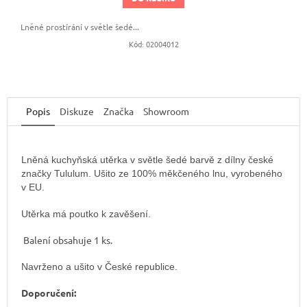
Lněné prostírání v světle šedé...
Kód:
02004012
Popis
Diskuze
Značka
Showroom
Lněná kuchyňská utěrka v světle šedé barvě z dílny české
značky Tululum. Ušito ze 100% měkčeného lnu, vyrobeného
v EU.
Utěrka má poutko k zavěšení.
Balení obsahuje 1 ks.
Navrženo a ušito v České republice.
Doporučení: