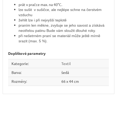
prát v pračce max. na 40°C.
lze sušit v sušičce, ale nejlépe schne na čerstvém
vzduchu
žehlit lze i při nejvyšší teplotě
praním len měkne, zvyšuje se jeho savost a získává
neotřelou patinu Bude vám sloužit dlouhé roky.
při nešetrném praní se materiál může ještě mírně
srazit (max. 5 %).
Doplňkové parametry
Kategorie
:
Textil
Barva
:
šedá
Rozměry
:
66 x 44 cm