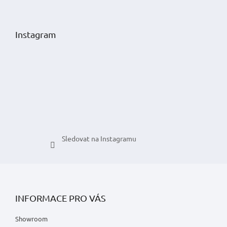
Z
á
p
Instagram
a
t
í
Sledovat na Instagramu
INFORMACE PRO VÁS
Showroom