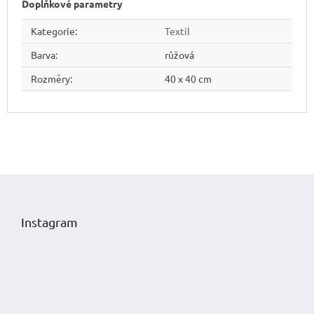
Doplňkové parametry
Kategorie
:
Textil
Barva
:
růžová
Rozměry
:
40 x 40 cm
Z
á
p
Instagram
a
t
í