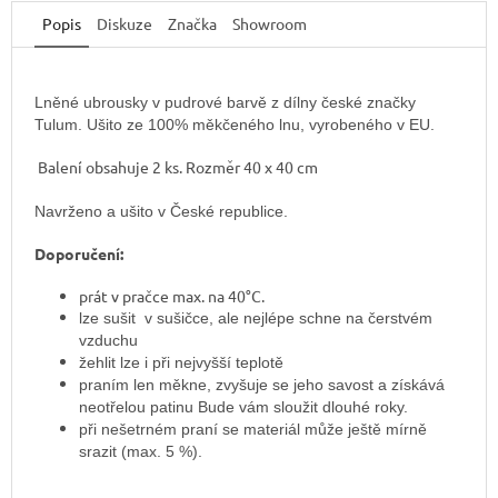
Popis
Diskuze
Značka
Showroom
Lněné ubrousky v pudrové barvě z dílny české značky
Tulum. Ušito ze 100% měkčeného lnu, vyrobeného v EU.
Balení obsahuje 2 ks. Rozměr 40 x 40 cm
Navrženo a ušito v České republice.
Doporučení:
prát v pračce max. na 40°C.
lze sušit v sušičce, ale nejlépe schne na čerstvém
vzduchu
žehlit lze i při nejvyšší teplotě
praním len měkne, zvyšuje se jeho savost a získává
neotřelou patinu Bude vám sloužit dlouhé roky.
při nešetrném praní se materiál může ještě mírně
srazit (max. 5 %).