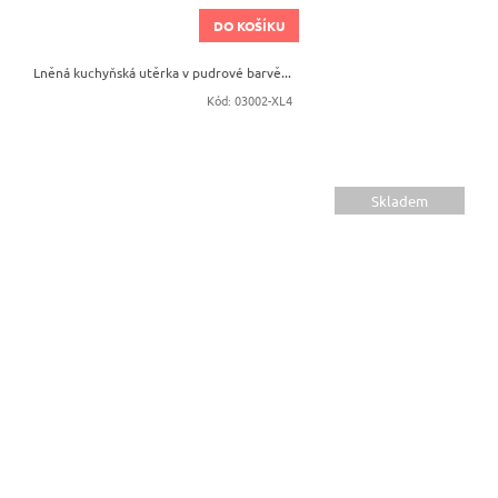
DO KOŠÍKU
Lněná kuchyňská utěrka v pudrové barvě...
Kód:
03002-XL4
Skladem