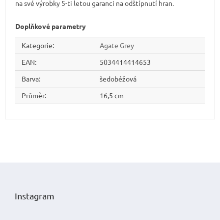
na své výrobky 5-ti letou garanci na odštípnutí hran.
Doplňkové parametry
Kategorie
:
Agate Grey
EAN
:
5034414414653
Barva
:
šedobéžová
Průměr
:
16,5 cm
Z
á
p
Instagram
a
t