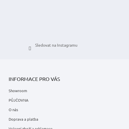
í
Sledovat na Instagramu
INFORMACE PRO VÁS
Showroom
PŮJČOVNA
O nás
Doprava a platba
Vrácení zboží a reklamace