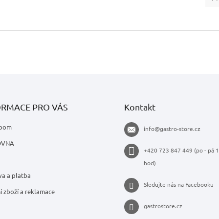
ORMACE PRO VÁS
Kontakt
oom
info
@
gastro-store.cz
OVNA
+420 723 847 449 (po - pá 1
hod)
a a platba
Sledujte nás na Facebooku
í zboží a reklamace
gastrostore.cz