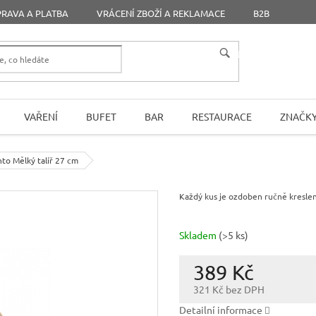
RAVA A PLATBA
VRÁCENÍ ZBOŽÍ A REKLAMACE
B2B
HLEDAT
VAŘENÍ
BUFET
BAR
RESTAURACE
ZNAČK
to Mělký talíř 27 cm
Každý kus je ozdoben ručně kresle
Skladem
(>5 ks)
389 Kč
321 Kč bez DPH
Měrná
Detailní informace
cena: