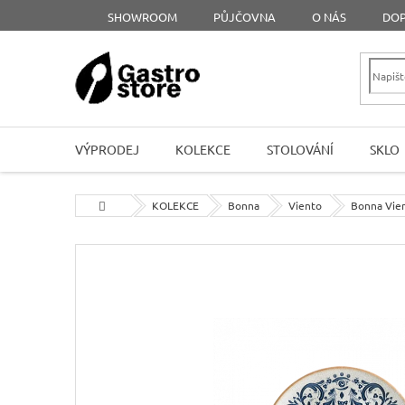
Přejít
SHOWROOM
PŮJČOVNA
O NÁS
DOP
na
obsah
VÝPRODEJ
KOLEKCE
STOLOVÁNÍ
SKLO
Domů
KOLEKCE
Bonna
Viento
Bonna Vien