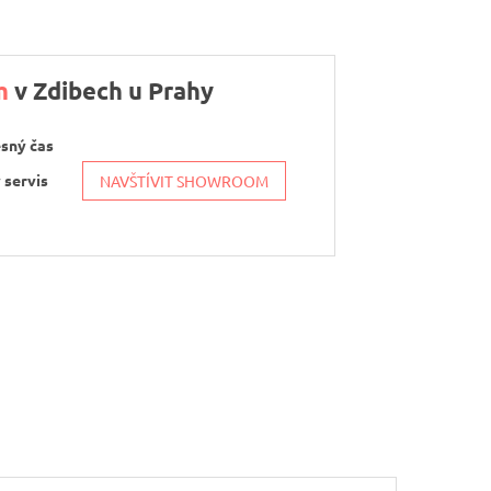
m
v Zdibech u Prahy
esný čas
 servis
NAVŠTÍVIT SHOWROOM