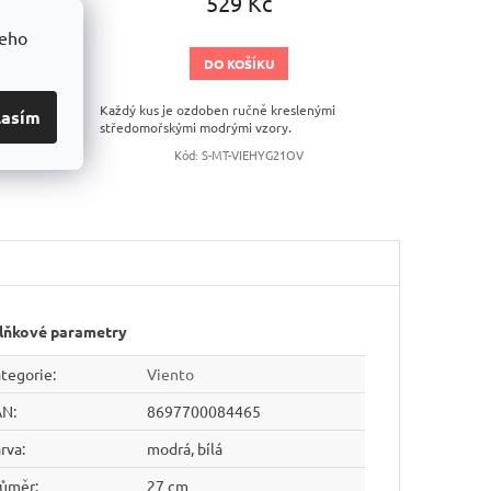
529 Kč
šeho
DO KOŠÍKU
mi
Každý kus je ozdoben ručně kreslenými
lasím
středomořskými modrými vzory.
Kód:
S-MT-VIEHYG21OV
lňkové parametry
tegorie
:
Viento
AN
:
8697700084465
rva
:
modrá, bílá
růměr
:
27 cm