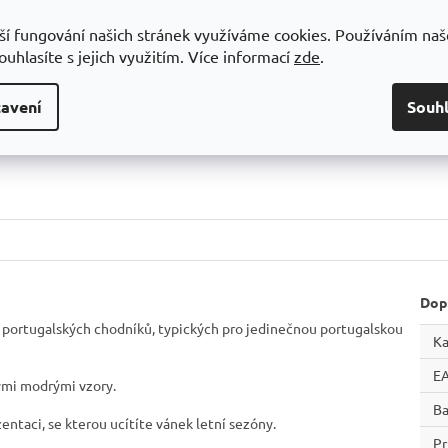
529 Kč
579 Kč
ší fungování našich stránek využíváme cookies. Používáním na
uhlasíte s jejich využitím.
Více informací
zde
.
DO KOŠÍKU
DO KOŠÍKU
s je ozdoben ručně kreslenými
Každý kus je ozdoben ručně kreslený
avení
Souh
řskými modrými vzory.
středomořskými modrými vzory.
Kód:
S-MT-VIEHYG25CK
Kód:
S-MT-VIEVAO29DZ
Dop
 portugalských chodníků, typických pro jedinečnou portugalskou
Ka
E
ými modrými vzory.
Ba
entaci, se kterou ucítíte vánek letní sezóny.
P