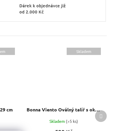
Dárek k objednávce již
od 2.000 Kč
dem
Skladem
 29 cm
Bonna Viento Oválný talíř s okrajem 21 cm
Další
produkt
Skladem
(>5 ks)