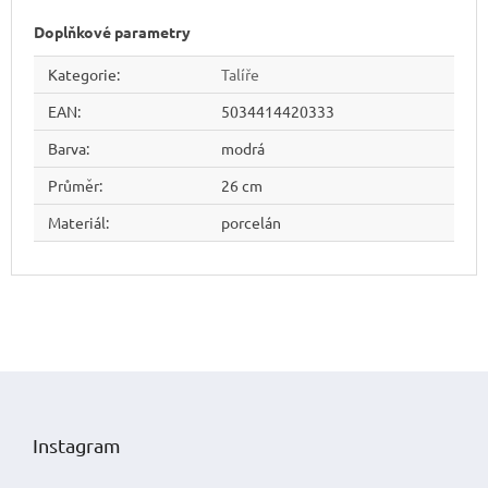
Doplňkové parametry
Kategorie
:
Talíře
EAN
:
5034414420333
Barva
:
modrá
Průměr
:
26 cm
Materiál
:
porcelán
Z
á
p
Instagram
a
t