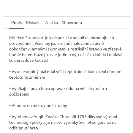
Popis
Diskuze
Značka
Showroom
Kolekce Stonecast je k dispozici v několika ohromujících
provedeních. Všechny jsou ručně malované a ručně
dokončeny jemnými skvrnkami a rustikální hranou ve zlatavě
hnědé barvě. Každý kus je jedinečný, což této kolekci dodává
to opravdové kouzlo!
• Vysoce odolný materiál vůči teplotním šokům a extrémním
teplotním změnám
• Vynikající povrchová úprava - odolná vůči skvrnám a
poškrábání
• Vhodné do mikrovlnné trouby
• Vyrobeno v Anglii Značka Churchill 1795 díky své výrobní
technologii poskytuje na své výrobky 5-ti letou garanci na
odštípnutí hran.