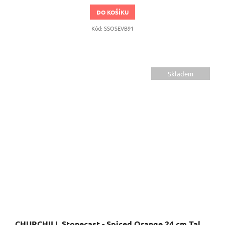
DO KOŠÍKU
Kód:
SSOSEVB91
Skladem
CHURCHILL Stonecast - Spiced Orange 24 cm Talíř hluboký s širokým okrajem