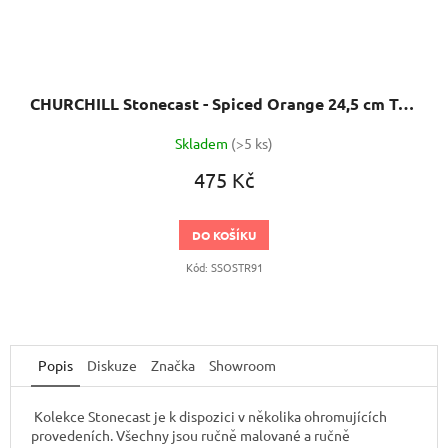
CHURCHILL Stonecast - Spiced Orange 24,5 cm Talíř trojúhelníkový
Skladem
(>5 ks)
475 Kč
DO KOŠÍKU
Kód:
SSOSTR91
Popis
Diskuze
Značka
Showroom
Kolekce Stonecast je k dispozici v několika ohromujících
provedeních. Všechny jsou ručně malované a ručně