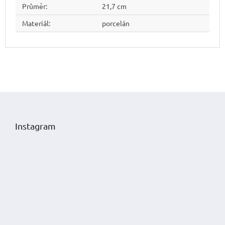
Průměr
:
21,7 cm
Materiál
:
porcelán
Z
á
p
Instagram
a
t
í