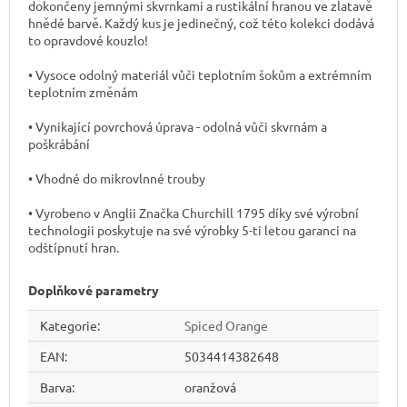
dokončeny jemnými skvrnkami a rustikální hranou ve zlatavě
hnědé barvě. Každý kus je jedinečný, což této kolekci dodává
to opravdové kouzlo!
• Vysoce odolný materiál vůči teplotním šokům a extrémním
teplotním změnám
• Vynikající povrchová úprava - odolná vůči skvrnám a
poškrábání
• Vhodné do mikrovlnné trouby
• Vyrobeno v Anglii Značka Churchill 1795 díky své výrobní
technologii poskytuje na své výrobky 5-ti letou garanci na
odštípnutí hran.
Doplňkové parametry
Kategorie
:
Spiced Orange
EAN
:
5034414382648
Barva
:
oranžová