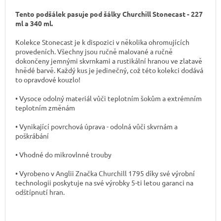
Tento podšálek pasuje pod šálky Churchill Stonecast - 227
ml a 340 ml.
Kolekce Stonecast je k dispozici v několika ohromujících
provedeních. Všechny jsou ručně malované a ručně
dokončeny jemnými skvrnkami a rustikální hranou ve zlatavě
hnědé barvě. Každý kus je jedinečný, což této kolekci dodává
to opravdové kouzlo!
• Vysoce odolný materiál vůči teplotním šokům a extrémním
teplotním změnám
• Vynikající povrchová úprava - odolná vůči skvrnám a
poškrábání
• Vhodné do mikrovlnné trouby
• Vyrobeno v Anglii Značka Churchill 1795 díky své výrobní
technologii poskytuje na své výrobky 5-ti letou garanci na
odštípnutí hran.