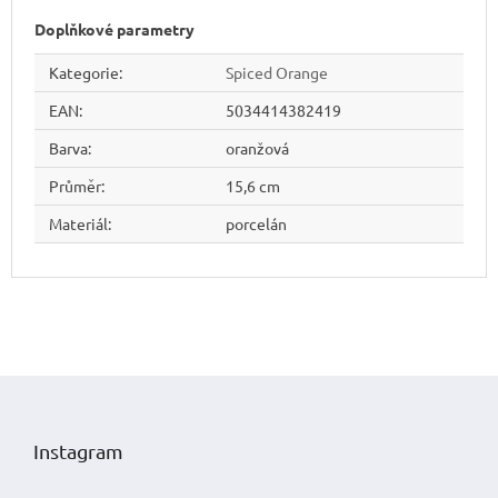
Doplňkové parametry
Kategorie
:
Spiced Orange
EAN
:
5034414382419
Barva
:
oranžová
Průměr
:
15,6 cm
Materiál
:
porcelán
Z
á
p
Instagram
a
t