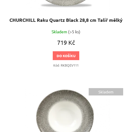
ů
CHURCHILL Raku Quartz Black 28,8 cm Talíř mělký
Skladem
(>5 ks)
719 Kč
DO KOŠÍKU
Kód:
RKBQEV111
Skladem