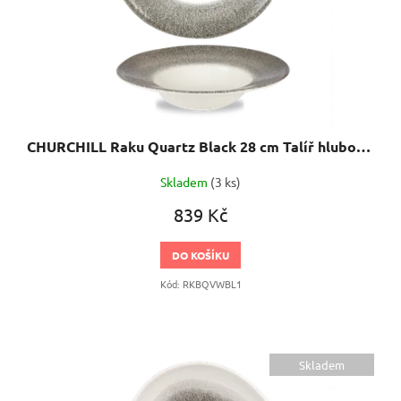
CHURCHILL Raku Quartz Black 28 cm Talíř hluboký s širokým okrajem
Skladem
(3 ks)
839 Kč
DO KOŠÍKU
Kód:
RKBQVWBL1
Skladem