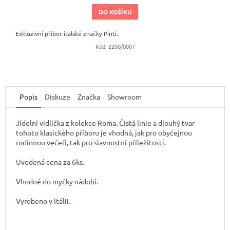
DO KOŠÍKU
Exkluzivní příbor italské značky Pinti.
Kód:
2200/0007
Popis
Diskuze
Značka
Showroom
Jídelní vidlička z kolekce Roma. Čistá linie a dlouhý tvar
tohoto klasického příboru je vhodná, jak pro obyčejnou
rodinnou večeři, tak pro slavnostní příležitosti.
Uvedená cena za 6ks.
Vhodné do myčky nádobí.
Vyrobeno v Itálii.