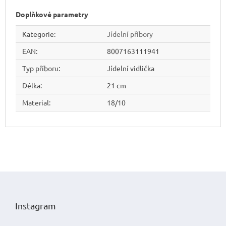
Doplňkové parametry
Kategorie
:
Jídelní příbory
EAN
:
8007163111941
Typ příboru
:
Jídelní vidlička
Délka
:
21 cm
Material
:
18/10
Z
á
p
Instagram
a
t