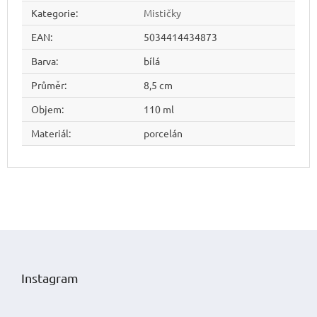
Kategorie
:
Mističky
EAN
:
5034414434873
Barva
:
bílá
Průměr
:
8,5 cm
Objem
:
110 ml
Materiál
:
porcelán
Z
á
p
Instagram
a
t
í