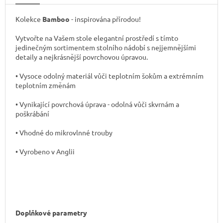
Kolekce
Bamboo
- inspirována přírodou!
Vytvořte na Vašem stole elegantní prostředí s tímto
jedinečným sortimentem stolního nádobí s nejjemnějšími
detaily a nejkrásnější povrchovou úpravou.
• Vysoce odolný materiál vůči teplotním šokům a extrémním
teplotním změnám
• Vynikající povrchová úprava - odolná vůči skvrnám a
poškrábání
• Vhodné do mikrovlnné trouby
• Vyrobeno v Anglii
Doplňkové parametry