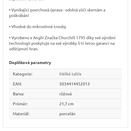
• Vynikající povrchová úprava - odolná vůči skvrnám a
poškrábání
• Vhodné do mikrovlnné trouby
• Vyrobeno v Anglii Značka Churchill 1795 díky své výrobní
technologii poskytuje na své výrobky 5-ti letou garanci na
odštípnutí hran.
Doplňkové parametry
Kategorie
:
Mělké talíře
EAN
:
5034414452013
Barva
:
růžová
Průměr
:
21,7 cm
Materiál
:
porcelán