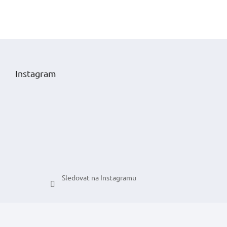
Z
á
p
Instagram
a
t
í
Sledovat na Instagramu