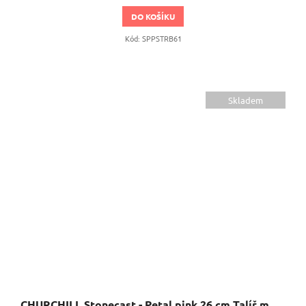
DO KOŠÍKU
Kód:
SPPSTRB61
Skladem
CHURCHILL Stonecast - Petal pink 26 cm Talíř mělký s okrajem