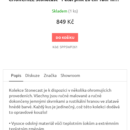
Skladem
(1 ks)
849 Kč
DO KOŠÍKU
Kód:
SPPSWP261
Popis
Diskuze
Značka
Showroom
Kolekce Stonecast je k dispozici v několika ohromujících
provedeních. Všechny jsou ručně malované a ručně
dokončeny jemnými skvrnkami a rustikální hranou ve zlatavě
hnědé barvě. Každý kus je jedinečný, což této kolekci dodává
to opravdové kouzlo!
• Vysoce odolný materiál vůči teplotním šokům a extrémním
teplotním změnám