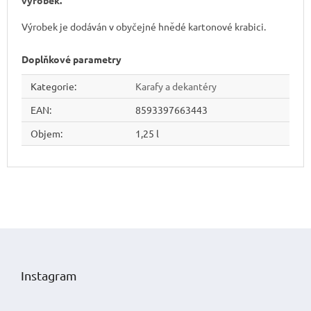
Výrobek je dodáván v obyčejné hnědé kartonové krabici.
Doplňkové parametry
Kategorie
:
Karafy a dekantéry
EAN
:
8593397663443
Objem
:
1,25 l
Z
á
p
Instagram
a
t