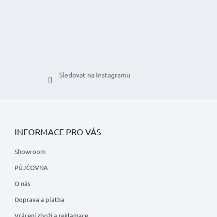
í
Sledovat na Instagramu
INFORMACE PRO VÁS
Showroom
PŮJČOVNA
O nás
Doprava a platba
Vrácení zboží a reklamace