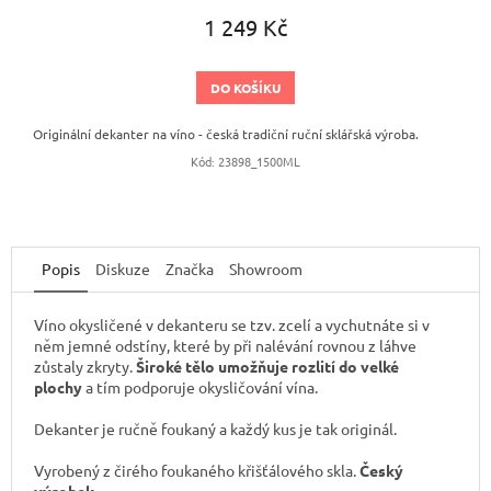
1 249 Kč
DO KOŠÍKU
Originální dekanter na víno - česká tradiční ruční sklářská výroba.
Kód:
23898_1500ML
Popis
Diskuze
Značka
Showroom
Víno okysličené v dekanteru se tzv. zcelí a vychutnáte si v
něm jemné odstíny, které by při nalévání rovnou z láhve
zůstaly zkryty.
Široké tělo umožňuje rozlití do velké
plochy
a tím podporuje okysličování vína.
Dekanter je ručně foukaný a každý kus je tak originál.
Vyrobený z čirého foukaného křišťálového skla.
Český
výrobek.