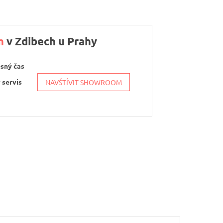
m
v Zdibech u Prahy
esný čas
 servis
NAVŠTÍVIT SHOWROOM