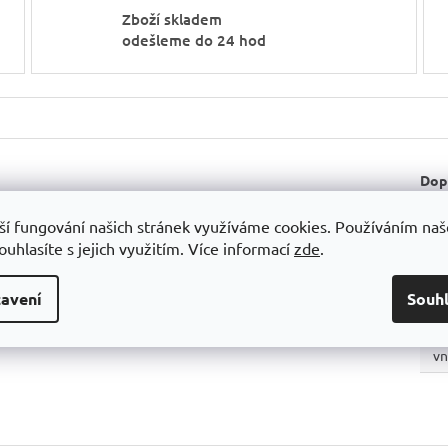
Zboží skladem
odešleme do 24 hod
Dop
xtrémním teplotním změnám
Ka
ší fungování našich stránek využíváme cookies. Používáním na
 poškrábání
uhlasíte s jejich využitím.
Více informací
zde
.
E
Ba
avení
Souh
P
vn