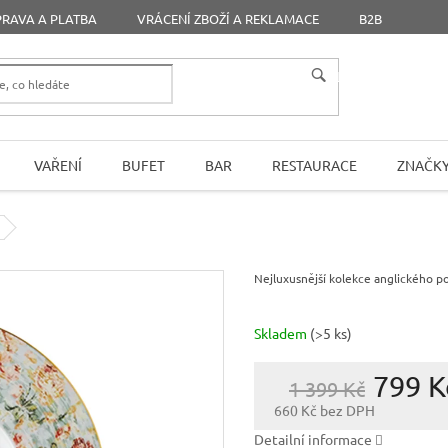
RAVA A PLATBA
VRÁCENÍ ZBOŽÍ A REKLAMACE
B2B
HLEDAT
VAŘENÍ
BUFET
BAR
RESTAURACE
ZNAČK
Nejluxusnější kolekce anglického p
Skladem
(>5 ks)
799 K
1 399 Kč
660 Kč bez DPH
Měrná
Detailní informace
cena: