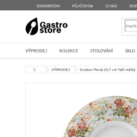
Přejít
SHOWROOM
PŮJČOVNA
O NÁS
DOP
na
obsah
VÝPRODEJ
KOLEKCE
STOLOVÁNÍ
SKLO
Domů
VÝPRODEJ
Dudson Floral 29,7 cm Talíř mělký