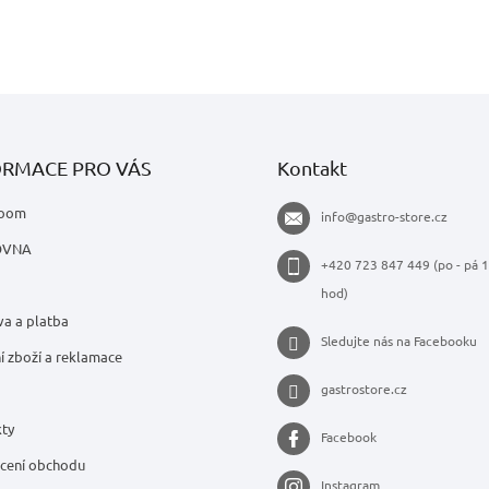
ORMACE PRO VÁS
Kontakt
oom
info
@
gastro-store.cz
OVNA
+420 723 847 449 (po - pá 1
hod)
a a platba
Sledujte nás na Facebooku
í zboží a reklamace
gastrostore.cz
ty
Facebook
cení obchodu
Instagram