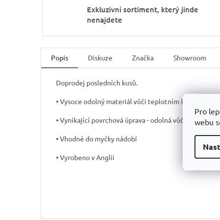
Exkluzivní sortiment, který jinde
nenajdete
Popis
Diskuze
Značka
Showroom
Doprodej posledních kusů.
• Vysoce odolný materiál vůči teplotním šokům a e
Pro lep
• Vynikající povrchová úprava - odolná vůči skvrnám a
webu so
• Vhodné do myčky nádobí
Nast
• Vyrobeno v Anglii