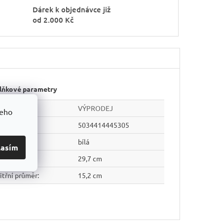
Dárek k objednávce již
od 2.000 Kč
lňkové parametry
tegorie
:
VÝPRODEJ
šeho
AN
:
5034414445305
rva
:
bílá
lasím
růměr
:
29,7 cm
itřní průměr
:
15,2 cm