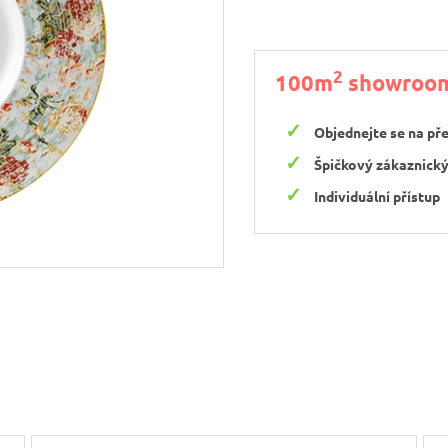
2
100m
showroo
Objednejte se na př
Špičkový zákaznický
Individuální přístup