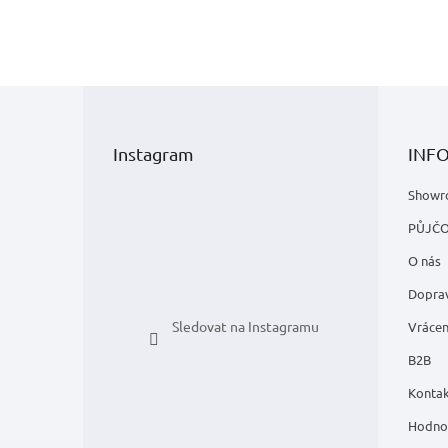
Z
á
p
Instagram
INF
a
t
Showr
í
PŮJČ
O nás
Doprav
Sledovat na Instagramu
Vrácen
B2B
Kontak
Hodno