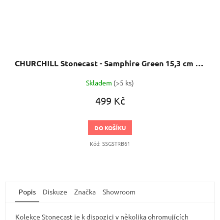
CHURCHILL Stonecast - Samphire Green 15,3 cm Miska ve tvaru trojúhelníku
Skladem
(>5 ks)
499 Kč
DO KOŠÍKU
Kód:
SSGSTRB61
Popis
Diskuze
Značka
Showroom
Kolekce Stonecast je k dispozici v několika ohromujících