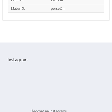
Materiál
:
porcelán
Z
á
p
Instagram
a
t
í
Sledovat na Instagramu