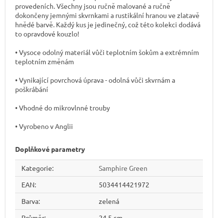
provedeních. Všechny jsou ručně malované a ručně
dokončeny jemnými skvrnkami a rustikální hranou ve zlatavě
hnědé barvě. Každý kus je jedinečný, což této kolekci dodává
to opravdové kouzlo!
• Vysoce odolný materiál vůči teplotním šokům a extrémním
teplotním změnám
• Vynikající povrchová úprava - odolná vůči skvrnám a
poškrábání
• Vhodné do mikrovlnné trouby
• Vyrobeno v Anglii
Doplňkové parametry
Kategorie
:
Samphire Green
EAN
:
5034414421972
Barva
:
zelená
Průměr
:
24,5 cm