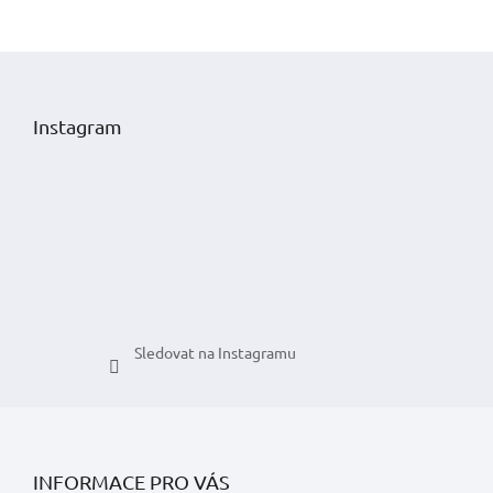
Z
á
p
Instagram
a
t
í
Sledovat na Instagramu
INFORMACE PRO VÁS