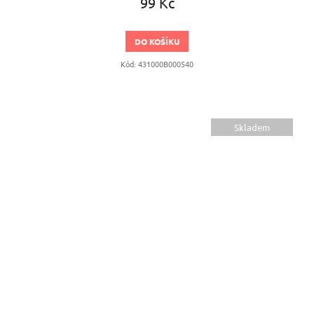
99 Kč
DO KOŠÍKU
Kód:
431000B000540
Skladem