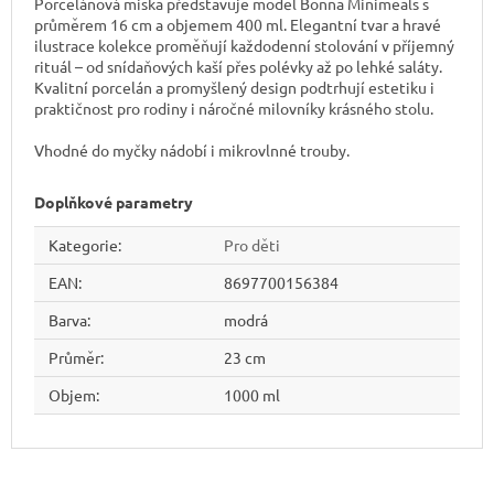
Porcelánová miska představuje model Bonna Minimeals s
průměrem 16 cm a objemem 400 ml. Elegantní tvar a hravé
ilustrace kolekce proměňují každodenní stolování v příjemný
rituál – od snídaňových kaší přes polévky až po lehké saláty.
Kvalitní porcelán a promyšlený design podtrhují estetiku i
praktičnost pro rodiny i náročné milovníky krásného stolu.
Vhodné do myčky nádobí i mikrovlnné trouby.
Doplňkové parametry
Kategorie
:
Pro děti
EAN
:
8697700156384
Barva
:
modrá
Průměr
:
23 cm
Objem
:
1000 ml