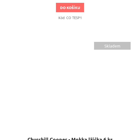
DO KOŠÍKU
Kód:
CO TESP1
Skladem
Churchill Cooper - Mokka lžička 6 ks