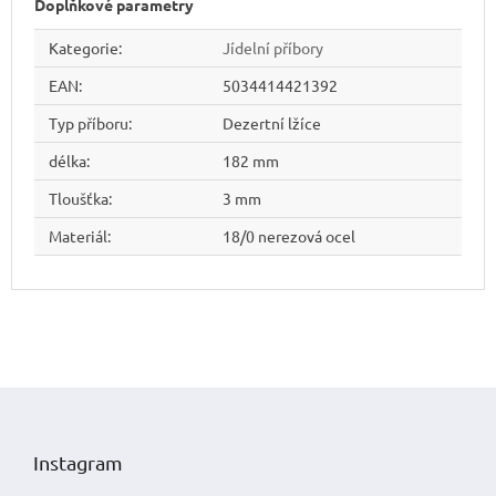
Doplňkové parametry
Kategorie
:
Jídelní příbory
EAN
:
5034414421392
Typ příboru
:
Dezertní lžíce
délka
:
182 mm
Tloušťka
:
3 mm
Materiál
:
18/0 nerezová ocel
Z
á
p
Instagram
a
t