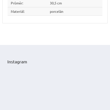
Průměr
:
30,5 cm
Materiál
:
porcelán
Z
á
p
Instagram
a
t
í