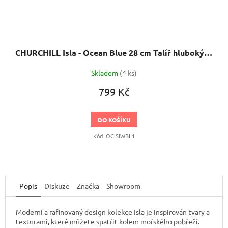
CHURCHILL Isla - Ocean Blue 28 cm Talíř hluboký s širokým okrajem
Skladem
(4 ks)
799 Kč
DO KOŠÍKU
Kód:
OCISIWBL1
Popis
Diskuze
Značka
Showroom
Moderní a rafinovaný design kolekce Isla je inspirován tvary a
texturami, které můžete spatřit kolem mořského pobřeží.