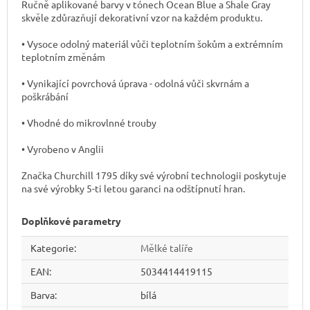
Ručně aplikované barvy v tónech Ocean Blue a Shale Gray
skvěle zdůrazňují dekorativní vzor na každém produktu.
• Vysoce odolný materiál vůči teplotním šokům a extrémním
teplotním změnám
• Vynikající povrchová úprava - odolná vůči skvrnám a
poškrábání
• Vhodné do mikrovlnné trouby
• Vyrobeno v Anglii
Značka Churchill 1795 díky své výrobní technologii poskytuje
na své výrobky 5-ti letou garanci na odštípnutí hran.
Doplňkové parametry
Kategorie
:
Mělké talíře
EAN
:
5034414419115
Barva
:
bílá