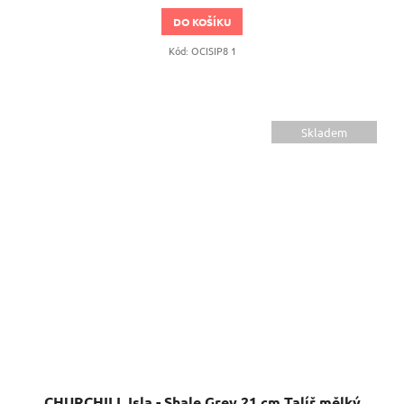
DO KOŠÍKU
Kód:
OCISIP8 1
Skladem
CHURCHILL Isla - Shale Grey 21 cm Talíř mělký