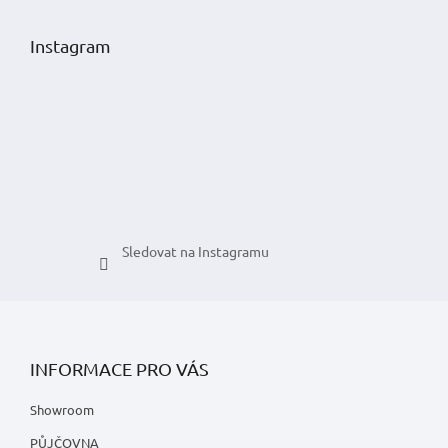
á
p
Instagram
a
t
í
Sledovat na Instagramu
INFORMACE PRO VÁS
Showroom
PŮJČOVNA