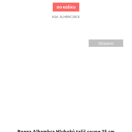
DO KOŠÍKU
Kód:
ALHBNC28CK
Skladem
Bonna Alhambra Hluboký talíř coupe 25 cm