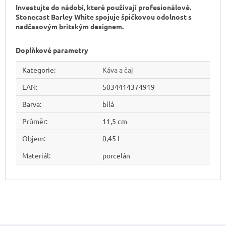
Investujte do nádobí, které používají profesionálové.
Stonecast Barley White spojuje špičkovou odolnost s
nadčasovým britským designem.
Doplňkové parametry
Kategorie
:
Káva a čaj
EAN
:
5034414374919
Barva
:
bílá
Průměr
:
11,5 cm
Objem
:
0,45 l
Materiál
:
porcelán