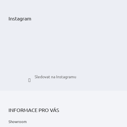
Z
á
p
Instagram
a
t
í
Sledovat na Instagramu
INFORMACE PRO VÁS
Showroom