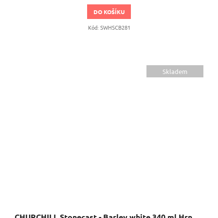
DO KOŠÍKU
Kód:
SWHSCB281
Skladem
CHURCHILL Stonecast - Barley white 340 ml Hrnek, ručně zdobený