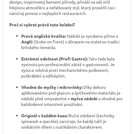
design, inspirovaný barvami přírody, přináší na váš stůl
hřejivou atmosféru a nefalšovaný styl, který prověřil čas i
náročný provoz v nejlepších restauracích.
Proč si vybrat právě tuto kolekci?
Pravá anglická kvalita:
Nádobí je vyrobeno přímo v
Anglii
(Stoke-on-Trent) s důrazem na staletou tradici
britského řemesla.
Extrémní odolnost (Profi Gastro):
Tato řada byla
vyvinuta pro profesionální zátěž v gastronomii. Je
vysoce odolná proti mechanickému poškození,
poškrábání a odštěpům.
Vhodné do myčky i mikrovlnky:
Díky dekoru
aplikovanému pod glazuru a špičkovému materiálu je
nádobí plně omyvatelné v
myčce nádobí
a vhodné pro
každodenní intenzivní používání.
Originál v každém kusu:
Ruční zdobení (techniky
spinwash a speckle) zaručuje, že každý talíř je
unikátním dílem s rustikálním charakterem.