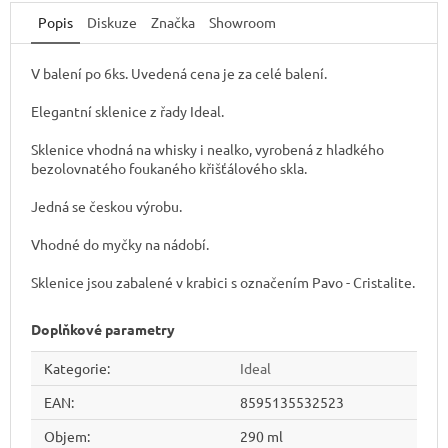
Popis
Diskuze
Značka
Showroom
V balení po 6ks. Uvedená cena je za celé balení.
Elegantní sklenice z řady Ideal.
Sklenice vhodná na whisky i nealko, vyrobená z hladkého
bezolovnatého foukaného křišťálového skla.
Jedná se českou výrobu.
Vhodné do myčky na nádobí.
Sklenice jsou zabalené v krabici s označením Pavo - Cristalite.
Doplňkové parametry
Kategorie
:
Ideal
EAN
:
8595135532523
Objem
:
290 ml