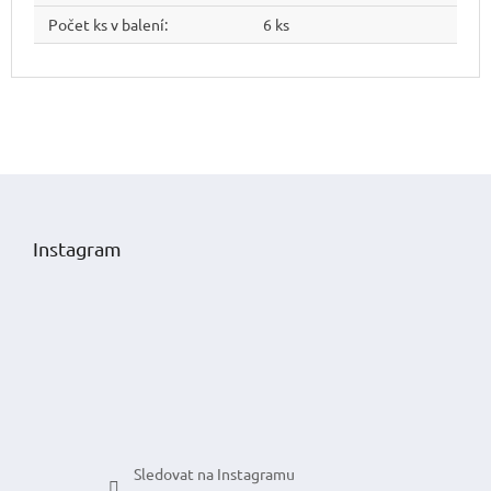
Počet ks v balení
:
6 ks
Z
á
p
Instagram
a
t
í
Sledovat na Instagramu