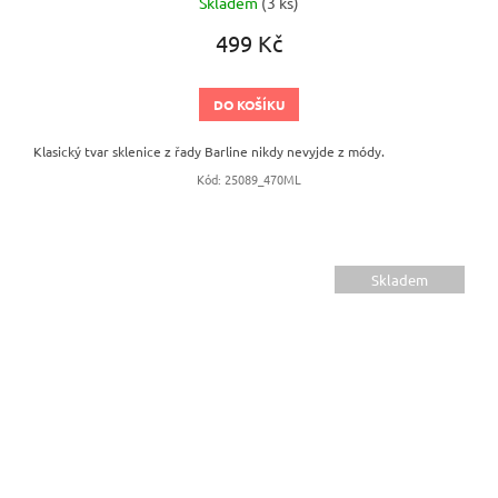
Skladem
(3 ks)
499 Kč
DO KOŠÍKU
Klasický tvar sklenice z řady Barline nikdy nevyjde z módy.
Kód:
25089_470ML
Skladem