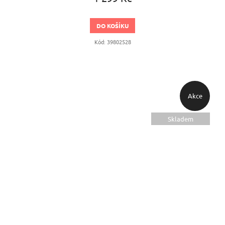
DO KOŠÍKU
Kód:
39802528
Akce
Skladem