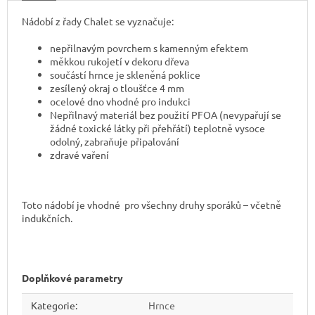
Nádobí z řady Chalet se vyznačuje:
nepřilnavým povrchem s kamenným efektem
měkkou rukojetí v dekoru dřeva
součástí hrnce je skleněná poklice
zesílený okraj o tloušťce 4 mm
ocelové dno vhodné pro indukci
Nepřilnavý materiál bez použití PFOA (nevypařují se
žádné toxické látky při přehřátí) teplotně vysoce
odolný, zabraňuje připalování
zdravé vaření
Toto nádobí je vhodné
pro všechny druhy sporáků – včetně
indukčních.
Doplňkové parametry
Kategorie
:
Hrnce