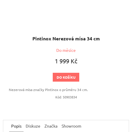
Pintinox Nerezová mísa 34 cm
Do měsíce
1 999 Kč
DO KOŠÍKU
Nezerová mísa značky Pintinox o průměru 34 cm.
Kód:
50903834
Popis
Diskuze
Značka
Showroom