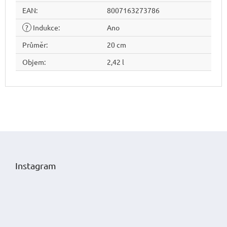
EAN
:
8007163273786
?
Indukce
:
Ano
Průměr
:
20 cm
Objem
:
2,42 l
Z
á
p
Instagram
a
t
í